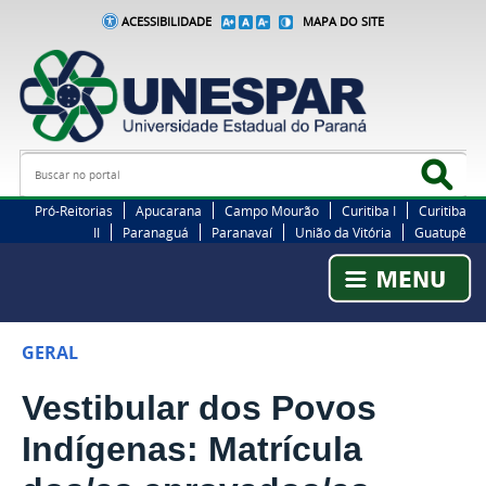
ACESSIBILIDADE
MAPA DO SITE
Busca
Bus
Pró-Reitorias
Apucarana
Campo Mourão
Curitiba I
Curitiba
II
Paranaguá
Paranavaí
União da Vitória
Guatupê
GERAL
Vestibular dos Povos
Indígenas: Matrícula