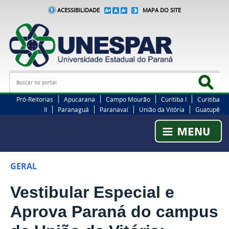
ACESSIBILIDADE
MAPA DO SITE
Busca
Bus
Pró-Reitorias
Apucarana
Campo Mourão
Curitiba I
Curitiba
II
Paranaguá
Paranavaí
União da Vitória
Guatupê
GERAL
Vestibular Especial e
Aprova Paraná do campus