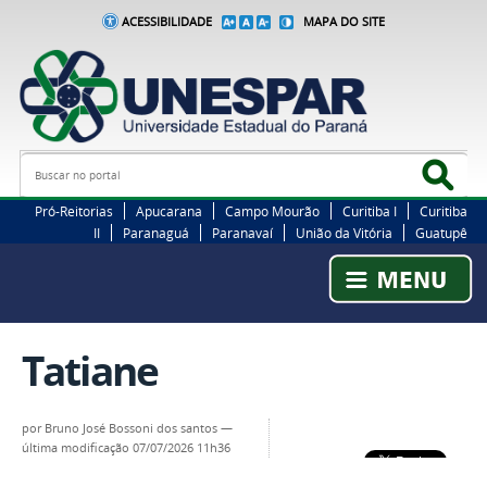
ACESSIBILIDADE
MAPA DO SITE
Busca
Bus
Pró-Reitorias
Apucarana
Campo Mourão
Curitiba I
Curitiba
II
Paranaguá
Paranavaí
União da Vitória
Guatupê
Tatiane
por
Bruno José Bossoni dos santos
—
última modificação
07/07/2026 11h36