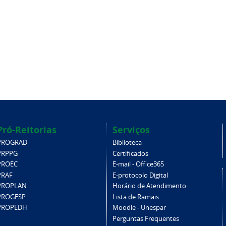
Pró-Reitorias
Serviços
PROGRAD
Biblioteca
PRPPG
Certificados
PROEC
E-mail - Office365
PRAF
E-protocolo Digital
PROPLAN
Horário de Atendimento
PROGESP
Lista de Ramais
PROPEDH
Moodle - Unespar
Perguntas Frequentes