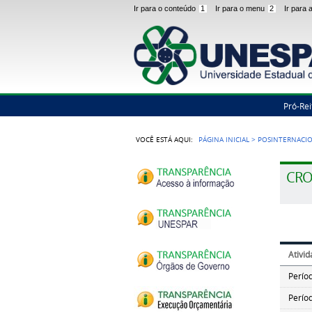
Ir para o conteúdo
1
Ir para o menu
2
Ir para
Pró-Rei
VOCÊ ESTÁ AQUI:
PÁGINA INICIAL
>
POSINTERNACI
CR
Ativi
Perío
Perío