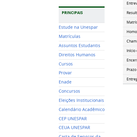
Entre
Resul
PRINCIPAIS
Matrí
Estude na Unespar
Homol
Matrículas
Chama
Assuntos Estudantis
Início
Direitos Humanos
Encer
Cursos
Prazo
Provar
Entreg
Enade
Concursos
Eleições Institucionais
Calendário Acadêmico
CEP UNESPAR
CEUA UNESPAR
Carta de Serviços da