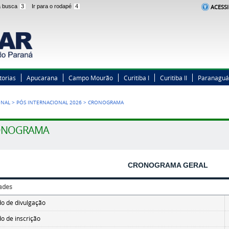
 a busca
3
Ir para o rodapé
4
ACESSI
torias
Apucarana
Campo Mourão
Curitiba I
Curitiba II
Paranaguá
ONAL
>
PÓS INTERNACIONAL 2026
>
CRONOGRAMA
ONOGRAMA
CRONOGRAMA GERAL
dades
do de divulgação
do de inscrição