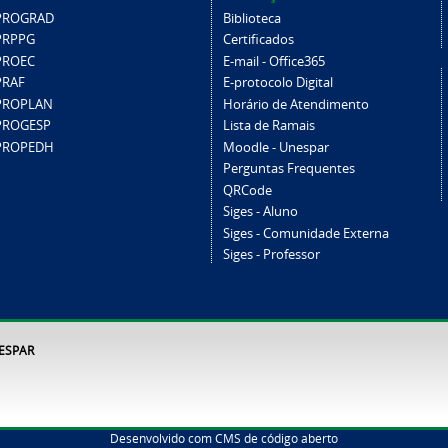
PROGRAD
Biblioteca
PRPPG
Certificados
PROEC
E-mail - Office365
PRAF
E-protocolo Digital
PROPLAN
Horário de Atendimento
PROGESP
Lista de Ramais
PROPEDH
Moodle - Unespar
Perguntas Frequentes
QRCode
Siges - Aluno
Siges - Comunidade Externa
Siges - Professor
NESPAR
Desenvolvido com CMS de código aberto