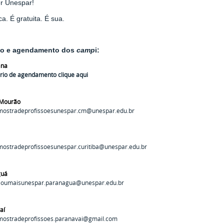
r Unespar!
ca. É gratuita. É sua.
to e agendamento dos
camp
i:
ana
rio de agendamento clique aqui
Mourão
mostradeprofissoesunespar.cm@unespar.edu.br
mostradeprofissoesunespar.curitiba@unespar.edu.br
guá
soumaisunespar.paranagua@unespar.edu.br
aí
mostradeprofissoes.paranavai@gmail.com