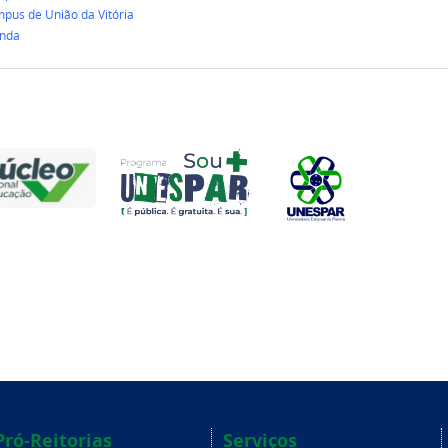
pus de União da Vitória
nda
Pró-Reitorias
Serviços