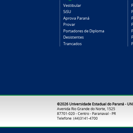
Vestibular
SiSU
Aprova Paraná
Provar
Portadores de Diploma
Desistentes
Trancados
©2026 Universidade Estadual do Paraná - U
Avenida Rio Grande do Norte, 1525
87701-020 - Centro - Paranavaí - PR
Telefone: (44)3141-4700