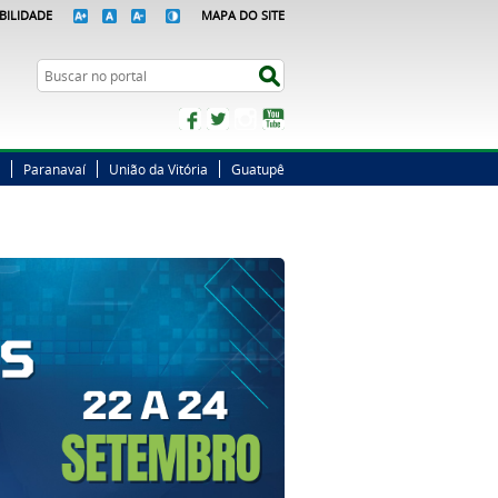
BILIDADE
MAPA DO SITE
Busca
Buscar no portal
Facebook
Twitter
Instagram
YouTube
Paranavaí
União da Vitória
Guatupê