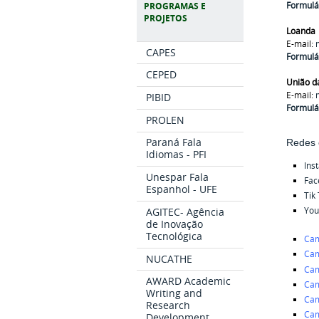
Formulá
PROGRAMAS E
PROJETOS
Loanda
E-mail:
CAPES
Formulá
CEPED
União da
E-mail:
PIBID
Formulá
PROLEN
Paraná Fala
Redes 
Idiomas - PFI
Ins
Unespar Fala
Fac
Espanhol - UFE
Tik
You
AGITEC- Agência
de Inovação
Tecnológica
Cam
Cam
NUCATHE
Cam
AWARD Academic
Cam
Writing and
Cam
Research
Cam
Development