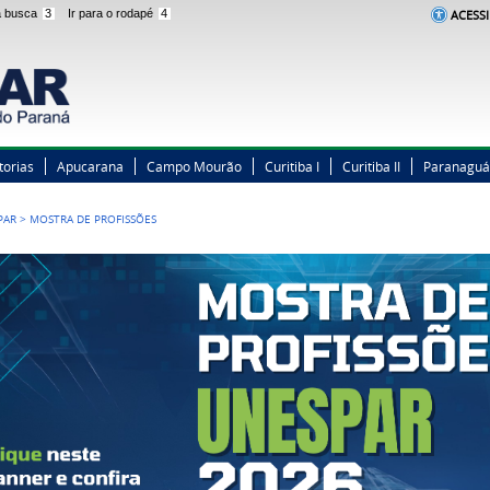
 a busca
3
Ir para o rodapé
4
ACESSI
torias
Apucarana
Campo Mourão
Curitiba I
Curitiba II
Paranaguá
PAR
>
MOSTRA DE PROFISSÕES