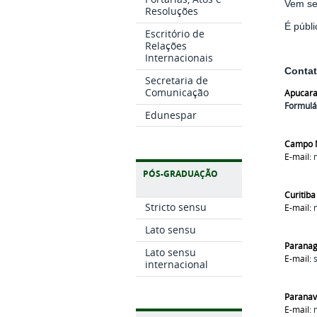
Vem se
Resoluções
É públi
Escritório de
Relações
Internacionais
Conta
Secretaria de
Comunicação
Apucar
Formulá
Edunespar
Campo 
E-mail:
PÓS-GRADUAÇÃO
Curitiba
Stricto sensu
E-mail:
Lato sensu
Parana
Lato sensu
E-mail:
internacional
Paranav
E-mail: