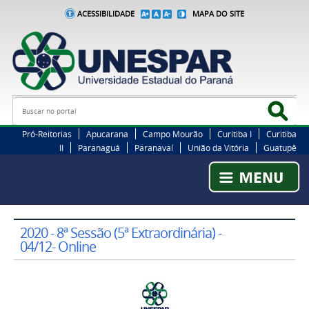
ACESSIBILIDADE
MAPA DO SITE
Busca
Bus
Pró-Reitorias
Apucarana
Campo Mourão
Curitiba I
Curitiba
II
Paranaguá
Paranavaí
União da Vitória
Guatupê
2020 - 8ª Sessão (5ª Extraordinária) -
04/12- Online