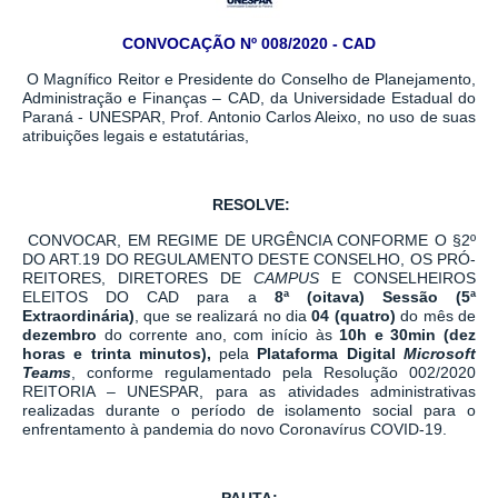
CONVOCAÇÃO Nº 008/2020 - CAD
O Magnífico Reitor e Presidente do Conselho de Planejamento,
Administração e Finanças – CAD, da Universidade Estadual do
Paraná - UNESPAR, Prof. Antonio Carlos Aleixo, no uso de suas
atribuições legais e estatutárias,
RESOLVE:
CONVOCAR, EM REGIME DE URGÊNCIA CONFORME O §2º
DO ART.19 DO REGULAMENTO DESTE CONSELHO, OS PRÓ-
REITORES, DIRETORES DE
CAMPUS
E CONSELHEIROS
ELEITOS DO CAD para a
8ª (oitava) Sessão (5ª
Extraordinária)
, que se realizará no dia
04 (quatro)
do mês de
dezembro
do corrente ano, com início às
10h e 30min (dez
horas e trinta minutos),
pela
Plataforma Digital
Microsoft
Teams
, conforme regulamentado pela Resolução 002/2020
REITORIA – UNESPAR, para as atividades administrativas
realizadas durante o período de isolamento social para o
enfrentamento à pandemia do novo Coronavírus COVID-19.