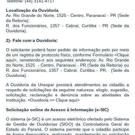
Telefone: (44) 3141-4717
Localização da Ouvidoria
Av. Rio Grande do Norte, 1525 - Centro, Paranavaí - PR (Sede
da Reitoria);
R. dos Funcionários, 1357 - Cabral, Curitiba - PR
(Sede da
Ouvidoria).
2)- Fale com a Ouvidoria:
O solicitante poderá fazer pedido de informação pelo por meio
de um registro de protocolo físico, conforme Formulário
<
Clique
aqui
>
, remetendo-o aos seguintes endereços: Av. Rio Grande
do Norte, 1525 - Centro, Paranavaí - PR (Sede da Reitoria) ou
R. dos Funcionários, 1357 - Cabral, Curitiba - PR,
(Sede da
Ouvidoria).
A Ouvidoria da Unespar prestará atendimentos ao cidadão a
respeito de solicitações da seguinte natureza: elogio, sugestão,
solicitação, reclamação e denúncia sobre as atividades da
Instituição.
<
Ouvidoria => Clique aqui
>
Solicitação online de Acesso à Informação (e-SIC)
O sistema
(
e-SIC
)
é um acesso eletrônico ofertado pelo Sistema
de Gestão de Ouvidorias (SIGO) da Controladoria Geral do
Estado do Paraná. O sistema permite que o cidadão participe
de forma democrática, realizando manifestação ou solicitação