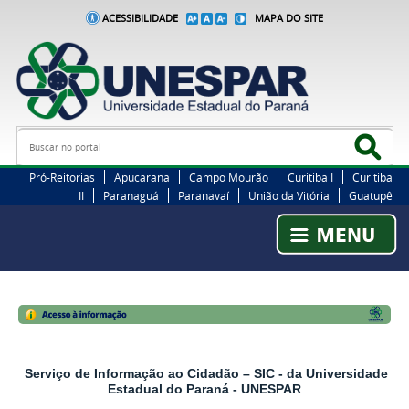
ACESSIBILIDADE
MAPA DO SITE
Busca
Bus
Pró-Reitorias
Apucarana
Campo Mourão
Curitiba I
Curitiba
II
Paranaguá
Paranavaí
União da Vitória
Guatupê
Serviço de Informação ao Cidadão – SIC - da Universidade
Estadual do Paraná - UNESPAR