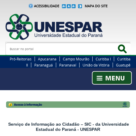
ACESSIBILIDADE
MAPA DO SITE
Busca
Bus
Pró-Reitorias
Apucarana
Campo Mourão
Curitiba I
Curitiba
II
Paranaguá
Paranavaí
União da Vitória
Guatupê
Serviço de Informação ao Cidadão – SIC - da Universidade
Estadual do Paraná - UNESPAR