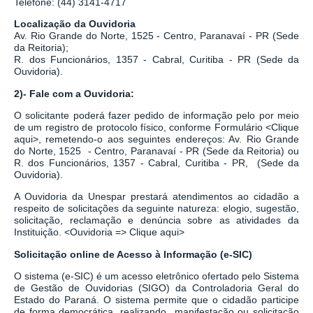
Telefone: (44) 3141-4717
Localização da Ouvidoria
Av. Rio Grande do Norte, 1525 - Centro, Paranavaí - PR (Sede
da Reitoria);
R. dos Funcionários, 1357 - Cabral, Curitiba - PR
(Sede da
Ouvidoria).
2)- Fale com a Ouvidoria:
O solicitante poderá fazer pedido de informação pelo por meio
de um registro de protocolo físico, conforme Formulário
<
Clique
aqui
>
, remetendo-o aos seguintes endereços: Av. Rio Grande
do Norte, 1525 - Centro, Paranavaí - PR (Sede da Reitoria) ou
R. dos Funcionários, 1357 - Cabral, Curitiba - PR,
(Sede da
Ouvidoria).
A Ouvidoria da Unespar prestará atendimentos ao cidadão a
respeito de solicitações da seguinte natureza: elogio, sugestão,
solicitação, reclamação e denúncia sobre as atividades da
Instituição.
<
Ouvidoria => Clique aqui
>
Solicitação online de Acesso à Informação (e-SIC)
O sistema
(
e-SIC
)
é um acesso eletrônico ofertado pelo Sistema
de Gestão de Ouvidorias (SIGO) da Controladoria Geral do
Estado do Paraná. O sistema permite que o cidadão participe
de forma democrática, realizando manifestação ou solicitação