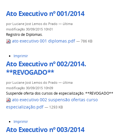
Ato Executivo nº 001/2014
por
Luciane Jost Lemos do Prado
—
última
modificação
30/09/2015 10h01
Registro de Diplomas.
ato executivo 001 diplomas.pdf
— 786 KB
Ações
Imprimir
do
Ato Executivo nº 002/2014.
documento
**REVOGADO**
por
Luciane Jost Lemos do Prado
—
última
modificação
30/09/2015 10h09
Suspende oferta dos cursos de especialização. **REVOGADO**
ato executivo 002 suspensão ofertas curso
especialização.pdf
— 1293 KB
Ações
Imprimir
do
Ato Executivo nº 003/2014
documento