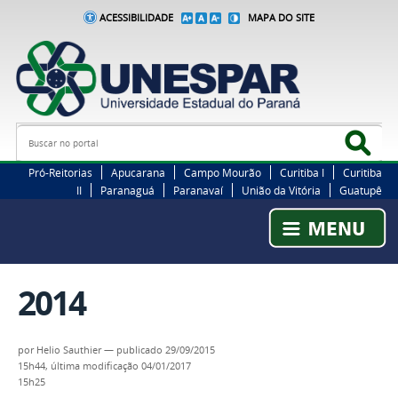
ACESSIBILIDADE
MAPA DO SITE
Busca
Bus
Pró-Reitorias
Apucarana
Campo Mourão
Curitiba I
Curitiba
II
Paranaguá
Paranavaí
União da Vitória
Guatupê
2014
por
Helio Sauthier
—
publicado
29/09/2015
15h44,
última modificação
04/01/2017
15h25