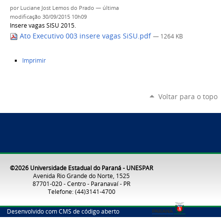
por
Luciane Jost Lemos do Prado
—
última
modificação
30/09/2015 10h09
Insere vagas SISU 2015.
Ato Executivo 003 insere vagas SiSU.pdf
— 1264 KB
Ações
Imprimir
do
documento
Voltar para o topo
©2026 Universidade Estadual do Paraná - UNESPAR
Avenida Rio Grande do Norte, 1525
87701-020 - Centro - Paranavaí - PR
Telefone: (44)3141-4700
Desenvolvido com CMS de código aberto