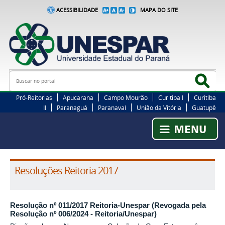
ACESSIBILIDADE
MAPA DO SITE
Busca
Bus
Pró-Reitorias
Apucarana
Campo Mourão
Curitiba I
Curitiba
II
Paranaguá
Paranavaí
União da Vitória
Guatupê
Resoluções Reitoria 2017
Resolução nº 011/2017 Reitoria-Unespar (Revogada pela
Resolução nº 006/2024 - Reitoria/Unespar)