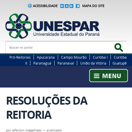
ACESSIBILIDADE
MAPA DO SITE
Busca
Bus
Pró-Reitorias
Apucarana
Campo Mourão
Curitiba I
Curitiba
II
Paranaguá
Paranavaí
União da Vitória
Guatupê
RESOLUÇÕES DA
REITORIA
por
jeferson.magalhaes
—
publicado