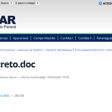
 a busca
3
Ir para o rodapé
4
ACESSI
torias
Apucarana
Campo Mourão
Curitiba I
Curitiba II
Paranaguá
STITUCIONAL
>
MANUAL DE ESCRITA
>
TRAMITE PROCESSUAL E ATOS ADMINISTRATIVOS
>
DEC
reto.doc
 Santos Daum
—
última modificação
10/03/2026 17h29
to.doc
— 280 KB