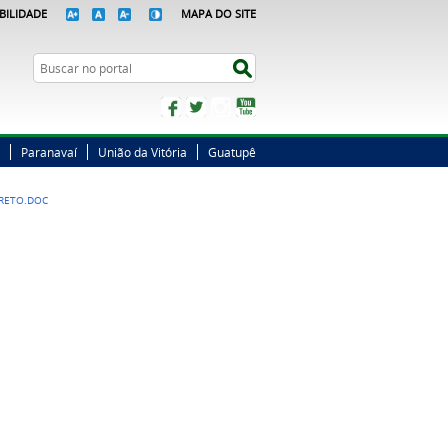
BILIDADE
MAPA DO SITE
Busca
Buscar no portal
Facebook
Twitter
Instagram
YouTube
Paranavaí
União da Vitória
Guatupê
RETO.DOC