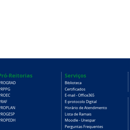
Pró-Reitorias
Serviços
PROGRAD
Biblioteca
PRPPG
Certificados
PROEC
E-mail - Office365
PRAF
E-protocolo Digital
PROPLAN
Horário de Atendimento
PROGESP
Lista de Ramais
PROPEDH
Moodle - Unespar
Perguntas Frequentes