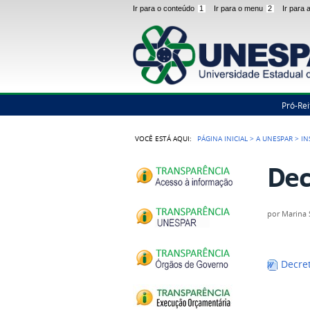
Ir para o conteúdo
1
Ir para o menu
2
Ir para
Pró-Rei
VOCÊ ESTÁ AQUI:
PÁGINA INICIAL
>
A UNESPAR
>
IN
Dec
por
Marina
Decre