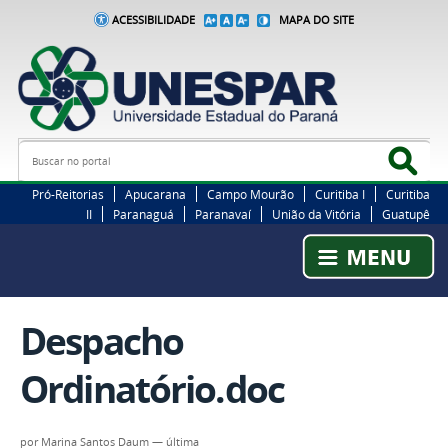
ACESSIBILIDADE
MAPA DO SITE
Busca
Bus
Pró-Reitorias
Apucarana
Campo Mourão
Curitiba I
Curitiba
II
Paranaguá
Paranavaí
União da Vitória
Guatupê
Despacho
Ordinatório.doc
por
Marina Santos Daum
—
última