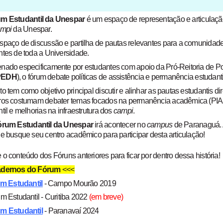
m Estudantil da Unespar
é um espaço de representação e articulação
mpi
da Unespar.
spaço de discussão e partilha de pautas relevantes para a comunidad
ntes de toda a Universidade.
nado especificamente por estudantes com apoio da Pró-Reitoria de Pol
PEDH
), o fórum debate políticas de assistência e permanência estudanti
o tem como objetivo principal discutir e alinhar as pautas estudantis di
ros costumam debater temas focados na permanência acadêmica (PIAPE
til e melhorias na infraestrutura dos
campi
.
órum Estudantil da Unespar
irá acontecer no
campus
de Paranaguá. 
e busque seu centro acadêmico para participar desta articulação!
o conteúdo dos Fóruns anteriores para ficar por dentro dessa história!
dernos do Fórum
<<<
um Estudantil
- Campo Mourão 2019
m Estudantil - Curitiba 2022
(em breve)
m Estudantil
- Paranavaí 2024