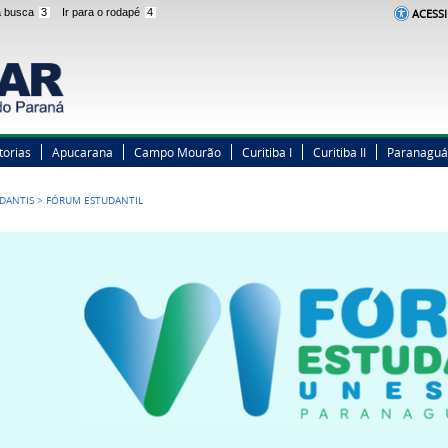
 a busca
3
Ir para o rodapé
4
ACESSI
torias
Apucarana
Campo Mourão
Curitiba I
Curitiba II
Paranaguá
DANTIS
>
FÓRUM ESTUDANTIL