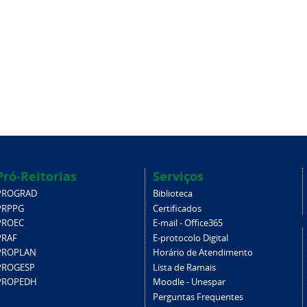
Pró-Reitorias
Serviços
PROGRAD
Biblioteca
PRPPG
Certificados
PROEC
E-mail - Office365
PRAF
E-protocolo Digital
PROPLAN
Horário de Atendimento
PROGESP
Lista de Ramais
PROPEDH
Moodle - Unespar
Perguntas Frequentes