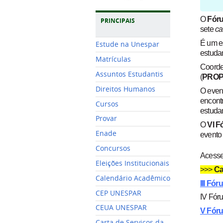
O
Fóru
PRINCIPAIS
sete
ca
É um e
Estude na Unespar
estuda
Matrículas
Coorde
Assuntos Estudantis
(
PRO
Direitos Humanos
O event
encont
Cursos
estudan
Provar
O
VI F
Enade
evento 
Concursos
Acesse 
Eleições Institucionais
>>>
Ca
Calendário Acadêmico
III Fór
CEP UNESPAR
IV Fóru
CEUA UNESPAR
V Fóru
Carta de Serviços da