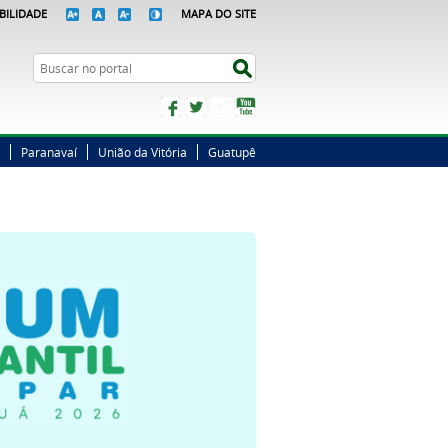
BILIDADE
MAPA DO SITE
Busca
Buscar no portal
Facebook
Twitter
Instagram
YouTube
Paranavaí
União da Vitória
Guatupê