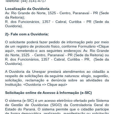
Telefone: (44) 3141-4717
Localização da Ouvidoria
Av. Rio Grande do Norte, 1525 - Centro, Paranavaí - PR (Sede
da Reitoria);
R. dos Funcionários, 1357 - Cabral, Curitiba - PR
(Sede da
Ouvidoria).
2)- Fale com a Ouvidoria:
O solicitante poderá fazer pedido de informação pelo por meio
de um registro de protocolo físico, conforme Formulário
<
Clique
aqui
>
, remetendo-o aos seguintes endereços: Av. Rio Grande
do Norte, 1525 - Centro, Paranavaí - PR (Sede da Reitoria) ou
R. dos Funcionários, 1357 - Cabral, Curitiba - PR,
(Sede da
Ouvidoria).
A Ouvidoria da Unespar prestará atendimentos ao cidadão a
respeito de solicitações da seguinte natureza: elogio, sugestão,
solicitação, reclamação e denúncia sobre as atividades da
Instituição.
<
Ouvidoria => Clique aqui
>
Solicitação online de Acesso à Informação (e-SIC)
O sistema
(
e-SIC
)
é um acesso eletrônico ofertado pelo Sistema
de Gestão de Ouvidorias (SIGO) da Controladoria Geral do
Estado do Paraná. O sistema permite que o cidadão participe
de forma democrática, realizando manifestação ou solicitação