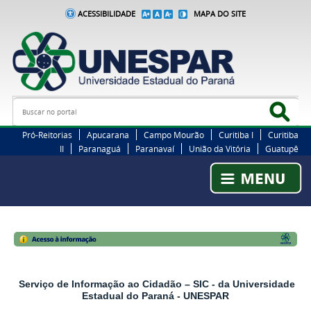
ACESSIBILIDADE
MAPA DO SITE
Busca
Bus
Pró-Reitorias
Apucarana
Campo Mourão
Curitiba I
Curitiba
II
Paranaguá
Paranavaí
União da Vitória
Guatupê
Serviço de Informação ao Cidadão – SIC - da Universidade
Estadual do Paraná - UNESPAR