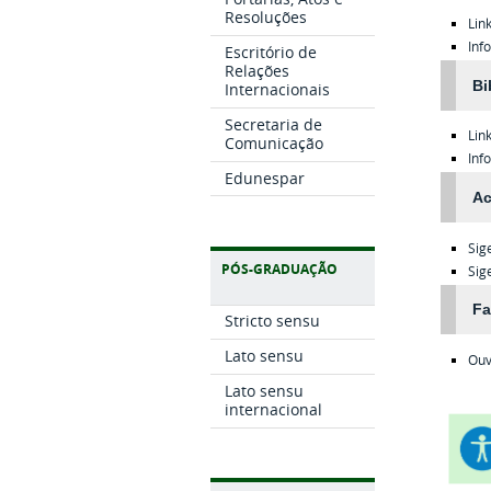
Resoluções
Lin
Inf
Escritório de
Relações
Bi
Internacionais
Secretaria de
Lin
Comunicação
Inf
Edunespar
Ac
Sig
PÓS-GRADUAÇÃO
Sig
Fa
Stricto sensu
Lato sensu
Ouv
Lato sensu
internacional