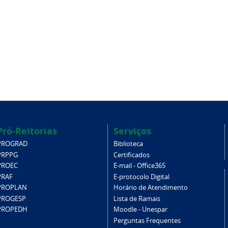
Pró-Reitorias
Serviços
PROGRAD
Biblioteca
PRPPG
Certificados
PROEC
E-mail - Office365
PRAF
E-protocolo Digital
PROPLAN
Horário de Atendimento
PROGESP
Lista de Ramais
PROPEDH
Moodle - Unespar
Perguntas Frequentes