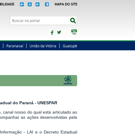
BILIDADE
MAPA DO SITE
Busca
Buscar no portal
Facebook
Twitter
Instagram
YouTube
Paranavaí
União da Vitória
Guatupê
stadual do Paraná - UNESPAR
 canal nosso do qual está articulado ao
companhar as ações desenvolvidas pela
Informação - LAI
e o
Decreto Estadual