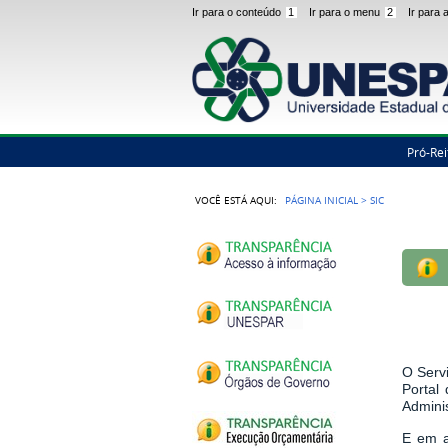
Ir para o conteúdo
1
Ir para o menu
2
Ir para
Pró-Rei
VOCÊ ESTÁ AQUI:
PÁGINA INICIAL
>
SIC
O Serv
Portal
Admini
E em a