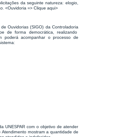
icitações da seguinte natureza: elogio,
ão.
<
Ouvidoria => Clique aqui
>
 de Ouvidorias (SIGO) da Controladoria
pe de forma democrática, realizando
m poderá acompanhar o processo de
sistema:
a da UNESPAR
com o objetivo de atender
 de Atendimento mostram a quantidade de
s atendidos e indeferidos.