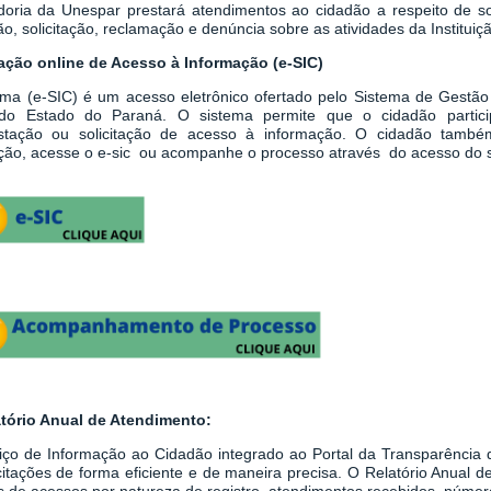
doria da Unespar prestará atendimentos ao cidadão a respeito de sol
o, solicitação, reclamação e denúncia sobre as atividades da Instituiç
tação online de Acesso à Informação (e-SIC)
ema
(
e-SIC
)
é um acesso eletrônico ofertado pelo Sistema de Gestão
do Estado do Paraná. O sistema permite que o cidadão partici
stação ou solicitação de acesso à informação.
O cidadão també
tação, acesse o e-sic ou acompanhe o processo através do acesso do 
atório Anual de Atendimento:
iço de Informação ao Cidadão integrado ao
Portal da Transparênci
icitações de forma eficiente e de maneira precisa. O Relatório Anual
 de acessos por natureza de registro, atendimentos recebidos, número