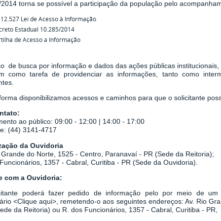
/2014
torna se possível a participação da população pelo acompanha
 12.527 Lei de Acesso à Informação
creto Estadual 10.285/2014
tilha de Acesso a Informação
o de busca por informação e dados das ações públicas institucionais,
em como tarefa de
providenciar as informações, tanto como inter
ntes.
orma disponibilizamos acessos e caminhos para que o solicitante possa
ntato:
ento ao público: 09:00 - 12:00 | 14:00 - 17:00
ne: (44) 3141-4717
zação da Ouvidoria
 Grande do Norte, 1525 - Centro, Paranavaí - PR (Sede da Reitoria);
Funcionários, 1357 - Cabral, Curitiba - PR
(Sede da Ouvidoria).
le com a Ouvidoria:
citante poderá fazer pedido de informação pelo por meio de um r
ário
<
Clique aqui
>
, remetendo-o aos seguintes endereços: Av. Rio Gr
Sede da Reitoria) ou
R. dos Funcionários, 1357 - Cabral, Curitiba - PR,