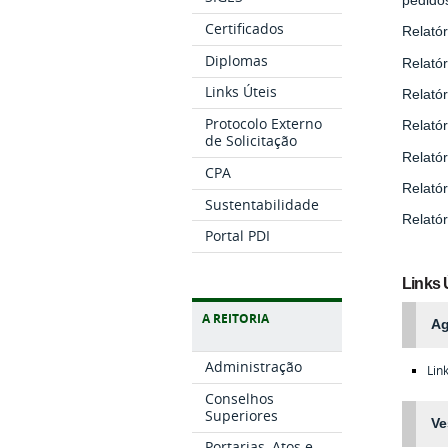
Certificados
Relatór
Diplomas
Relatór
Links Úteis
Relatór
Protocolo Externo
Relatór
de Solicitação
Relatór
CPA
Relatór
Sustentabilidade
Relatór
Portal PDI
Links 
A REITORIA
Ag
Administração
Lin
Conselhos
Superiores
Ve
Portarias, Atos e