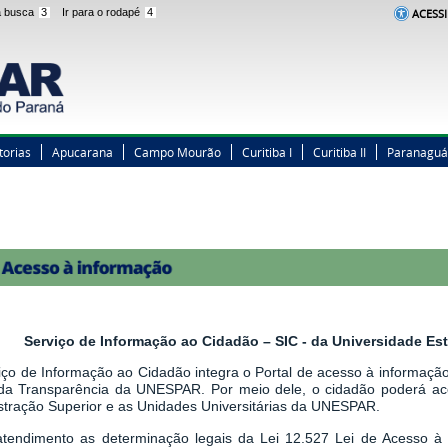
 a busca
3
Ir para o rodapé
4
ACESSI
torias
Apucarana
Campo Mourão
Curitiba I
Curitiba II
Paranaguá
Serviço de Informação ao Cidadão – SIC - da Universidade E
iço de Informação ao Cidadão integra o Portal de acesso à informação,
 da Transparência da UNESPAR. Por meio dele, o cidadão poderá a
stração Superior e as Unidades Universitárias da UNESPAR.
tendimento as determinação legais
da
Lei 12.527 Lei de Acesso à 