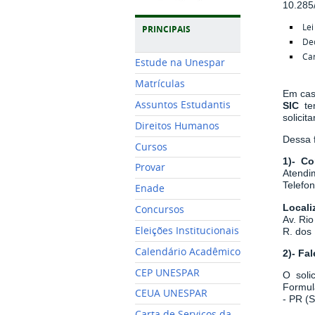
10.285
Lei
PRINCIPAIS
De
Car
Estude na Unespar
Matrículas
Em cas
Assuntos Estudantis
SIC
t
solicita
Direitos Humanos
Dessa f
Cursos
1)- Co
Provar
Atendim
Telefo
Enade
Locali
Concursos
Av. Rio
Eleições Institucionais
R. dos 
Calendário Acadêmico
2)- Fa
CEP UNESPAR
O soli
Formul
CEUA UNESPAR
- PR (
Carta de Serviços da