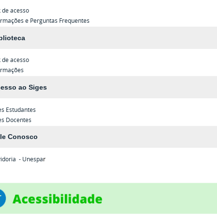
k de acesso
ormações e Perguntas Frequentes
blioteca
k de acesso
ormações
esso ao Siges
es
Estudantes
es
Docentes
le Conosco
idoria - Unespa
r