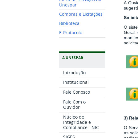
A Ouvi
Unespar
sugestã
Compras e Licitações
Solici
Biblioteca
O sist
E-Protocolo
Geral 
manife
solici
A UNESPAR
Introdução
Institucional
Fale Conosco
Fale Com o
Ouvidor
Núcleo de
3) Rel
Integridade e
Compliance - NIC
O Serv
as sol
SIGES
pedidos