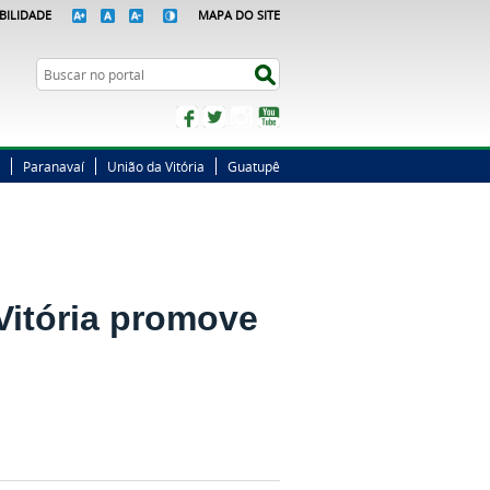
BILIDADE
MAPA DO SITE
Busca
Buscar no portal
Facebook
Twitter
Instagram
YouTube
Paranavaí
União da Vitória
Guatupê
Vitória promove