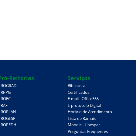
Pró-Reitorias
Serviços
PROGRAD
Biblioteca
PRPPG
Certificados
PROEC
E-mail - Office365
PRAF
E-protocolo Digital
PROPLAN
Horário de Atendimento
PROGESP
Lista de Ramais
PROPEDH
Moodle - Unespar
Perguntas Frequentes