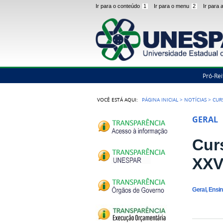
Ir para o conteúdo
1
Ir para o menu
2
Ir para
Pró-Rei
VOCÊ ESTÁ AQUI:
PÁGINA INICIAL
>
NOTÍCIAS
>
CUR
GERAL
Cur
XXV
Geral, Ensi