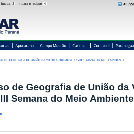
 a busca
3
Ir para o rodapé
4
ACESSI
torias
Apucarana
Campo Mourão
Curitiba I
Curitiba II
Paranaguá
SO DE GEOGRAFIA DE UNIÃO DA VITÓRIA PROMOVE XXVIII SEMANA DO MEIO AMBIENTE
so de Geografia de União da 
III Semana do Meio Ambiente
no