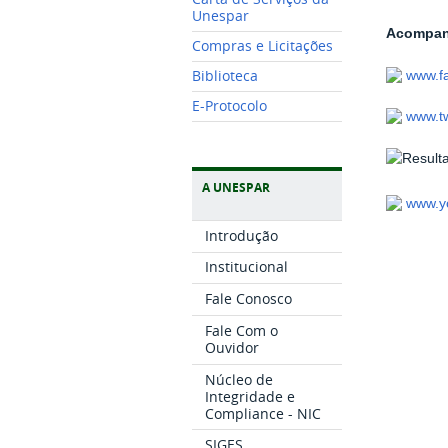
Unespar
Acompanh
Compras e Licitações
Biblioteca
www.f
E-Protocolo
www.tw
A UNESPAR
www.y
Introdução
Institucional
Fale Conosco
Fale Com o
Ouvidor
Núcleo de
Integridade e
Compliance - NIC
SIGES