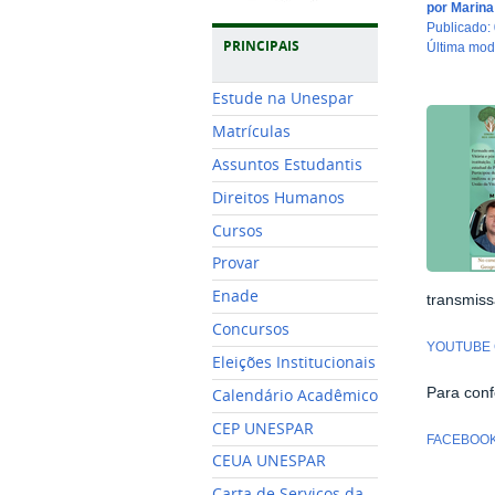
por
Marin
publicado
:
PRINCIPAIS
última mo
Estude na Unespar
Matrículas
Assuntos Estudantis
Direitos Humanos
Cursos
Provar
Enade
transmiss
Concursos
YOUTUBE 
Eleições Institucionais
Para conf
Calendário Acadêmico
CEP UNESPAR
FACEBOOK
CEUA UNESPAR
Carta de Serviços da