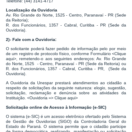
Telefone: (44) 3141-4717
Localização da Ouvidoria
Av. Rio Grande do Norte, 1525 - Centro, Paranavaí - PR (Sede
da Reitoria);
R. dos Funcionários, 1357 - Cabral, Curitiba - PR
(Sede da
Ouvidoria).
2)- Fale com a Ouvidoria:
O solicitante poderá fazer pedido de informação pelo por meio
de um registro de protocolo físico, conforme Formulário
<
Clique
aqui
>
, remetendo-o aos seguintes endereços: Av. Rio Grande
do Norte, 1525 - Centro, Paranavaí - PR (Sede da Reitoria) ou
R. dos Funcionários, 1357 - Cabral, Curitiba - PR,
(Sede da
Ouvidoria).
A Ouvidoria da Unespar prestará atendimentos ao cidadão a
respeito de solicitações da seguinte natureza: elogio, sugestão,
solicitação, reclamação e denúncia sobre as atividades da
Instituição.
<
Ouvidoria => Clique aqui
>
Solicitação online de Acesso à Informação (e-SIC)
O sistema
(
e-SIC
)
é um acesso eletrônico ofertado pelo Sistema
de Gestão de Ouvidorias (SIGO) da Controladoria Geral do
Estado do Paraná. O sistema permite que o cidadão participe
de forma democrática, realizando manifestação ou solicitação