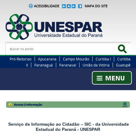
ACESSIBILIDADE
MAPA DO SITE
Busca
Bus
Pró-Reitorias
Apucarana
Campo Mourão
Curitiba I
Curitiba
II
Paranaguá
Paranavaí
União da Vitória
Guatupê
Serviço de Informação ao Cidadão – SIC - da Universidade
Estadual do Paraná - UNESPAR