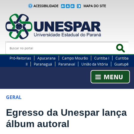
ACESSIBILIDADE
MAPA DO SITE
Busca
Bus
Pró-Reitorias
Apucarana
Campo Mourão
Curitiba I
Curitiba
II
Paranaguá
Paranavaí
União da Vitória
Guatupê
GERAL
Egresso da Unespar lança
álbum autoral