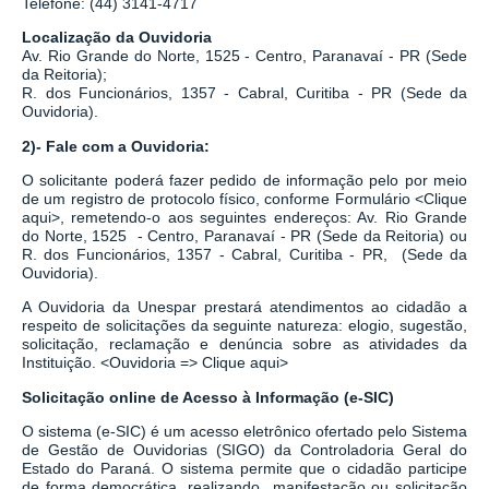
Telefone: (44) 3141-4717
Localização da Ouvidoria
Av. Rio Grande do Norte, 1525 - Centro, Paranavaí - PR (Sede
da Reitoria);
R. dos Funcionários, 1357 - Cabral, Curitiba - PR
(Sede da
Ouvidoria).
2)- Fale com a Ouvidoria:
O solicitante poderá fazer pedido de informação pelo por meio
de um registro de protocolo físico, conforme Formulário
<
Clique
aqui
>
, remetendo-o aos seguintes endereços: Av. Rio Grande
do Norte, 1525 - Centro, Paranavaí - PR (Sede da Reitoria) ou
R. dos Funcionários, 1357 - Cabral, Curitiba - PR,
(Sede da
Ouvidoria).
A Ouvidoria da Unespar prestará atendimentos ao cidadão a
respeito de solicitações da seguinte natureza: elogio, sugestão,
solicitação, reclamação e denúncia sobre as atividades da
Instituição.
<
Ouvidoria => Clique aqui
>
Solicitação online de Acesso à Informação (e-SIC)
O sistema
(
e-SIC
)
é um acesso eletrônico ofertado pelo Sistema
de Gestão de Ouvidorias (SIGO) da Controladoria Geral do
Estado do Paraná. O sistema permite que o cidadão participe
de forma democrática, realizando manifestação ou solicitação