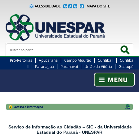
ACESSIBILIDADE
MAPA DO SITE
Busca
Bus
Pró-Reitorias
Apucarana
Campo Mourão
Curitiba I
Curitiba
II
Paranaguá
Paranavaí
União da Vitória
Guatupê
Serviço de Informação ao Cidadão – SIC - da Universidade
Estadual do Paraná - UNESPAR