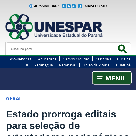
ACESSIBILIDADE
MAPA DO SITE
Busca
Bus
Pró-Reitorias
Apucarana
Campo Mourão
Curitiba I
Curitiba
II
Paranaguá
Paranavaí
União da Vitória
Guatupê
GERAL
Estado prorroga editais
para seleção de