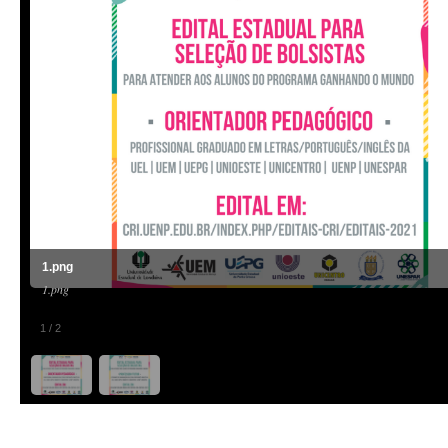
1.png
1.png
1
/
2