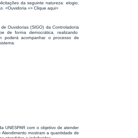
icitações da seguinte natureza: elogio,
ão.
<
Ouvidoria => Clique aqui
>
 de Ouvidorias (SIGO) da Controladoria
pe de forma democrática, realizando
m poderá acompanhar o processo de
sistema:
a da UNESPAR
com o objetivo de atender
 de Atendimento mostram a quantidade de
s atendidos e indeferidos.