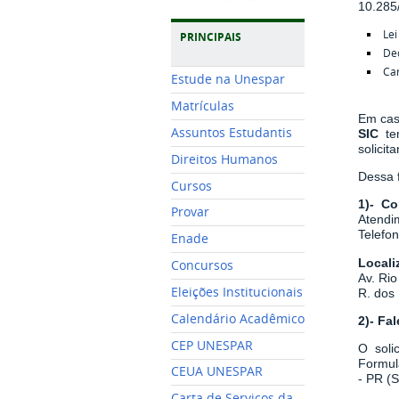
10.285
Lei
PRINCIPAIS
De
Car
Estude na Unespar
Matrículas
Em cas
Assuntos Estudantis
SIC
t
solicita
Direitos Humanos
Dessa f
Cursos
1)- Co
Provar
Atendim
Telefo
Enade
Locali
Concursos
Av. Rio
Eleições Institucionais
R. dos 
Calendário Acadêmico
2)- Fa
CEP UNESPAR
O soli
Formul
CEUA UNESPAR
- PR (
Carta de Serviços da