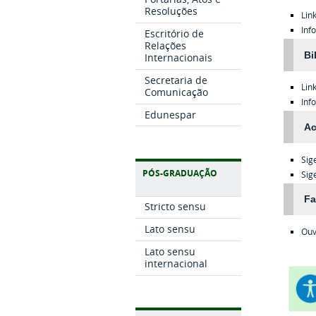
Resoluções
Lin
Inf
Escritório de
Relações
Bi
Internacionais
Secretaria de
Lin
Comunicação
Inf
Edunespar
Ac
Sig
PÓS-GRADUAÇÃO
Sig
Fa
Stricto sensu
Lato sensu
Ouv
Lato sensu
internacional