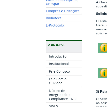
A Ouvi
Unespar
sugestã
Compras e Licitações
Solici
Biblioteca
O sist
E-Protocolo
Geral 
manife
solici
A UNESPAR
Introdução
Institucional
Fale Conosco
Fale Com o
Ouvidor
Núcleo de
3) Rel
Integridade e
Compliance - NIC
O Serv
as sol
SIGES
pedidos