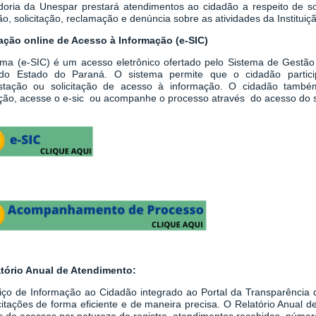
doria da Unespar prestará atendimentos ao cidadão a respeito de sol
o, solicitação, reclamação e denúncia sobre as atividades da Instituiç
tação online de Acesso à Informação (e-SIC)
ema
(
e-SIC
)
é um acesso eletrônico ofertado pelo Sistema de Gestão
do Estado do Paraná. O sistema permite que o cidadão partici
stação ou solicitação de acesso à informação.
O cidadão també
tação, acesse o e-sic ou acompanhe o processo através do acesso do 
atório Anual de Atendimento:
iço de Informação ao Cidadão integrado ao
Portal da Transparênci
icitações de forma eficiente e de maneira precisa. O Relatório Anual
 de acessos por natureza de registro, atendimentos recebidos, número