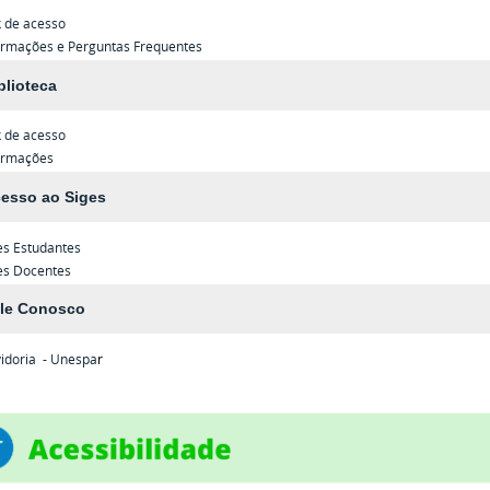
k de acesso
ormações e Perguntas Frequentes
blioteca
k de acesso
ormações
esso ao Siges
es
Estudantes
es
Docentes
le Conosco
idoria - Unespa
r