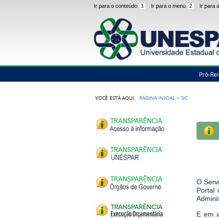
Ir para o conteúdo
1
Ir para o menu
2
Ir para
Pró-Rei
VOCÊ ESTÁ AQUI:
PÁGINA INICIAL
>
SIC
O Serv
Portal
Admini
E em a