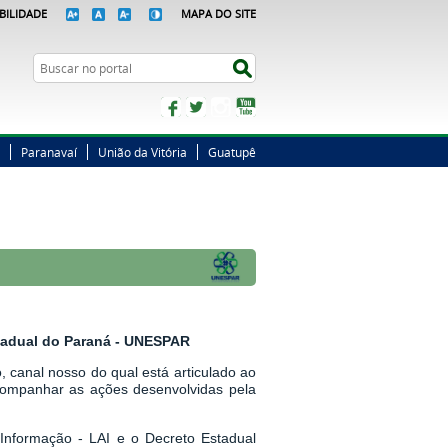
BILIDADE
MAPA DO SITE
Busca
Buscar no portal
Facebook
Twitter
Instagram
YouTube
Paranavaí
União da Vitória
Guatupê
stadual do Paraná - UNESPAR
 canal nosso do qual está articulado ao
companhar as ações desenvolvidas pela
Informação - LAI
e o
Decreto Estadual