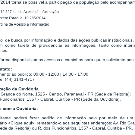
/2014
torna se possível a participação da população pelo acompanha
 12.527 Lei de Acesso à Informação
creto Estadual 10.285/2014
tilha de Acesso a Informação
o de busca por informação e dados das ações públicas institucionais,
em como tarefa de
providenciar as informações, tanto como inter
ntes.
orma disponibilizamos acessos e caminhos para que o solicitante possa
ntato:
ento ao público: 09:00 - 12:00 | 14:00 - 17:00
ne: (44) 3141-4717
zação da Ouvidoria
 Grande do Norte, 1525 - Centro, Paranavaí - PR (Sede da Reitoria);
Funcionários, 1357 - Cabral, Curitiba - PR
(Sede da Ouvidoria).
le com a Ouvidoria:
citante poderá fazer pedido de informação pelo por meio de um r
ário
<
Clique aqui
>
, remetendo-o aos seguintes endereços: Av. Rio Gr
Sede da Reitoria) ou
R. dos Funcionários, 1357 - Cabral, Curitiba - PR,