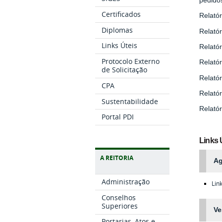
Certificados
Relatór
Diplomas
Relatór
Links Úteis
Relatór
Protocolo Externo
Relatór
de Solicitação
Relatór
CPA
Relatór
Sustentabilidade
Relatór
Portal PDI
Links 
A REITORIA
Ag
Administração
Lin
Conselhos
Superiores
Ve
Portarias, Atos e