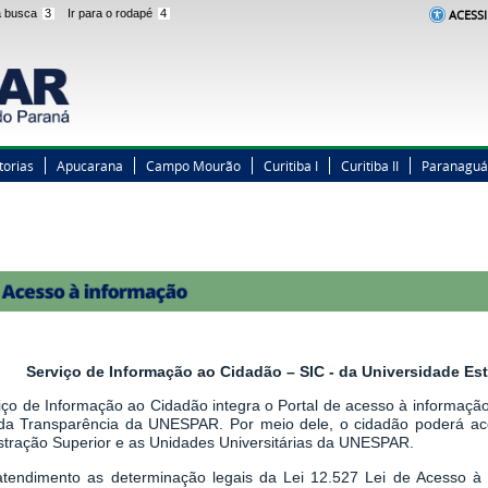
 a busca
3
Ir para o rodapé
4
ACESSI
torias
Apucarana
Campo Mourão
Curitiba I
Curitiba II
Paranaguá
Serviço de Informação ao Cidadão – SIC - da Universidade E
iço de Informação ao Cidadão integra o Portal de acesso à informação,
 da Transparência da UNESPAR. Por meio dele, o cidadão poderá a
stração Superior e as Unidades Universitárias da UNESPAR.
tendimento as determinação legais
da
Lei 12.527 Lei de Acesso à 