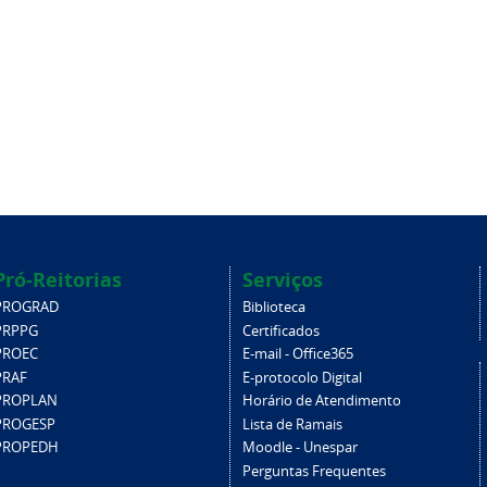
Pró-Reitorias
Serviços
PROGRAD
Biblioteca
PRPPG
Certificados
PROEC
E-mail - Office365
PRAF
E-protocolo Digital
PROPLAN
Horário de Atendimento
PROGESP
Lista de Ramais
PROPEDH
Moodle - Unespar
Perguntas Frequentes