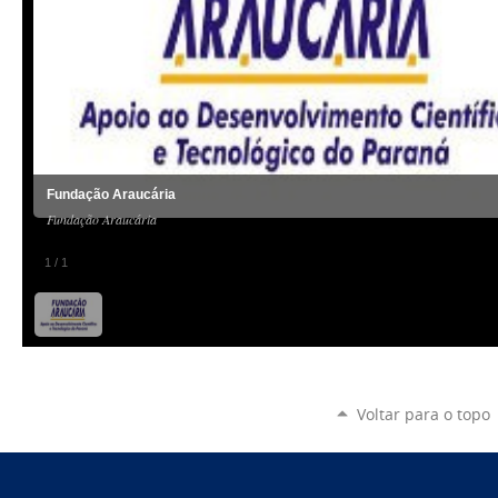
Fundação Araucária
Fundação Araucária
1
/
1
Voltar para o topo