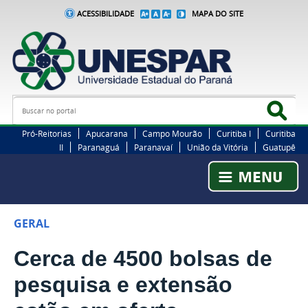
ACESSIBILIDADE
MAPA DO SITE
Busca
Bus
Pró-Reitorias
Apucarana
Campo Mourão
Curitiba I
Curitiba
II
Paranaguá
Paranavaí
União da Vitória
Guatupê
GERAL
Cerca de 4500 bolsas de
pesquisa e extensão