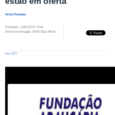
estão em oferta
Geral, Pesquisa
publicado
:
12/02/2015 17h44
última modificação
:
05/07/2022 08h24
Por
SETI