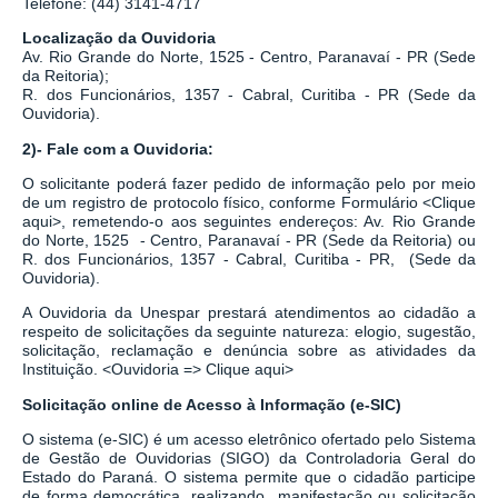
Telefone: (44) 3141-4717
Localização da Ouvidoria
Av. Rio Grande do Norte, 1525 - Centro, Paranavaí - PR (Sede
da Reitoria);
R. dos Funcionários, 1357 - Cabral, Curitiba - PR
(Sede da
Ouvidoria).
2)- Fale com a Ouvidoria:
O solicitante poderá fazer pedido de informação pelo por meio
de um registro de protocolo físico, conforme Formulário
<
Clique
aqui
>
, remetendo-o aos seguintes endereços: Av. Rio Grande
do Norte, 1525 - Centro, Paranavaí - PR (Sede da Reitoria) ou
R. dos Funcionários, 1357 - Cabral, Curitiba - PR,
(Sede da
Ouvidoria).
A Ouvidoria da Unespar prestará atendimentos ao cidadão a
respeito de solicitações da seguinte natureza: elogio, sugestão,
solicitação, reclamação e denúncia sobre as atividades da
Instituição.
<
Ouvidoria => Clique aqui
>
Solicitação online de Acesso à Informação (e-SIC)
O sistema
(
e-SIC
)
é um acesso eletrônico ofertado pelo Sistema
de Gestão de Ouvidorias (SIGO) da Controladoria Geral do
Estado do Paraná. O sistema permite que o cidadão participe
de forma democrática, realizando manifestação ou solicitação