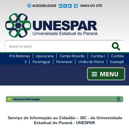
ACESSIBILIDADE
MAPA DO SITE
Busca
Bus
Pró-Reitorias
Apucarana
Campo Mourão
Curitiba I
Curitiba
II
Paranaguá
Paranavaí
União da Vitória
Guatupê
Serviço de Informação ao Cidadão – SIC - da Universidade
Estadual do Paraná - UNESPAR