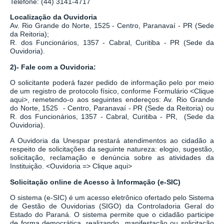
Telefone: (44) 3141-4717
Localização da Ouvidoria
Av. Rio Grande do Norte, 1525 - Centro, Paranavaí - PR (Sede
da Reitoria);
R. dos Funcionários, 1357 - Cabral, Curitiba - PR
(Sede da
Ouvidoria).
2)- Fale com a Ouvidoria:
O solicitante poderá fazer pedido de informação pelo por meio
de um registro de protocolo físico, conforme Formulário
<
Clique
aqui
>
, remetendo-o aos seguintes endereços: Av. Rio Grande
do Norte, 1525 - Centro, Paranavaí - PR (Sede da Reitoria) ou
R. dos Funcionários, 1357 - Cabral, Curitiba - PR,
(Sede da
Ouvidoria).
A Ouvidoria da Unespar prestará atendimentos ao cidadão a
respeito de solicitações da seguinte natureza: elogio, sugestão,
solicitação, reclamação e denúncia sobre as atividades da
Instituição.
<
Ouvidoria => Clique aqui
>
Solicitação online de Acesso à Informação (e-SIC)
O sistema
(
e-SIC
)
é um acesso eletrônico ofertado pelo Sistema
de Gestão de Ouvidorias (SIGO) da Controladoria Geral do
Estado do Paraná. O sistema permite que o cidadão participe
de forma democrática, realizando manifestação ou solicitação