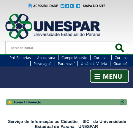
ACESSIBILIDADE
MAPA DO SITE
Busca
Bus
Pró-Reitorias
Apucarana
Campo Mourão
Curitiba I
Curitiba
II
Paranaguá
Paranavaí
União da Vitória
Guatupê
Serviço de Informação ao Cidadão – SIC - da Universidade
Estadual do Paraná - UNESPAR