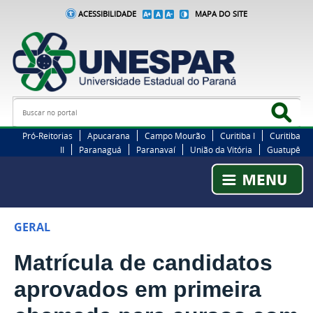
ACESSIBILIDADE
MAPA DO SITE
Busca
Bus
Pró-Reitorias
Apucarana
Campo Mourão
Curitiba I
Curitiba
II
Paranaguá
Paranavaí
União da Vitória
Guatupê
GERAL
Matrícula de candidatos
aprovados em primeira