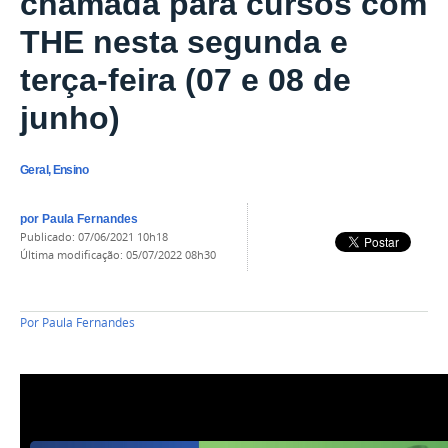
chamada para cursos com
THE nesta segunda e
terça-feira (07 e 08 de
junho)
Geral, Ensino
por
Paula Fernandes
publicado
:
07/06/2021 10h18
última modificação
:
05/07/2022 08h30
Por
Paula Fernandes