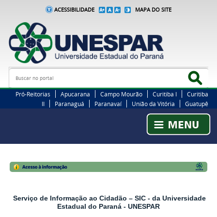
ACESSIBILIDADE
MAPA DO SITE
Busca
Bus
Pró-Reitorias
Apucarana
Campo Mourão
Curitiba I
Curitiba
II
Paranaguá
Paranavaí
União da Vitória
Guatupê
Serviço de Informação ao Cidadão – SIC - da Universidade
Estadual do Paraná - UNESPAR