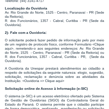
Telefone: (44) 3141-4717
Localização da Ouvidoria
Av. Rio Grande do Norte, 1525 - Centro, Paranavaí - PR (Sede
da Reitoria);
R. dos Funcionários, 1357 - Cabral, Curitiba - PR
(Sede da
Ouvidoria).
2)- Fale com a Ouvidoria:
O solicitante poderá fazer pedido de informação pelo por meio
de um registro de protocolo físico, conforme Formulário
<
Clique
aqui
>
, remetendo-o aos seguintes endereços: Av. Rio Grande
do Norte, 1525 - Centro, Paranavaí - PR (Sede da Reitoria) ou
R. dos Funcionários, 1357 - Cabral, Curitiba - PR,
(Sede da
Ouvidoria).
A Ouvidoria da Unespar prestará atendimentos ao cidadão a
respeito de solicitações da seguinte natureza: elogio, sugestão,
solicitação, reclamação e denúncia sobre as atividades da
Instituição.
<
Ouvidoria => Clique aqui
>
Solicitação online de Acesso à Informação (e-SIC)
O sistema
(
e-SIC
)
é um acesso eletrônico ofertado pelo Sistema
de Gestão de Ouvidorias (SIGO) da Controladoria Geral do
Estado do Paraná. O sistema permite que o cidadão participe
de forma democrática, realizando manifestação ou solicitação