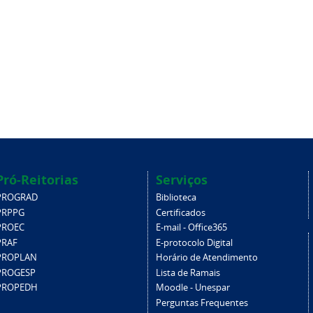
Pró-Reitorias
Serviços
PROGRAD
Biblioteca
PRPPG
Certificados
PROEC
E-mail - Office365
PRAF
E-protocolo Digital
PROPLAN
Horário de Atendimento
PROGESP
Lista de Ramais
PROPEDH
Moodle - Unespar
Perguntas Frequentes