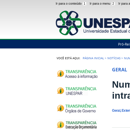
Ir para o conteúdo
1
Ir para o menu
2
Ir para
Pró-Rei
VOCÊ ESTÁ AQUI:
PÁGINA INICIAL
>
NOTÍCIAS
>
NUM
GERAL
Num
int
Geral, Exte