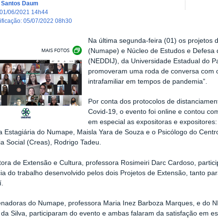
a Santos Daum
01/06/2021 14h44
dificação
:
05/07/2022 08h30
Na última segunda-feira (01) os projetos
Exibir carrossel de imagens
(Numape) e Núcleo de Estudos e Defesa d
(NEDDIJ), da Universidade Estadual do P
promoveram uma roda de conversa com o 
intrafamiliar em tempos de pandemia”.
Por conta dos protocolos de distanciamen
Covid-19, o evento foi online e contou co
em especial as expositoras e expositores:
; a Estagiária do Numape, Maisla Yara de Souza e o Psicólogo do Centr
ia Social (Creas), Rodrigo Tadeu.
tora de Extensão e Cultura, professora Rosimeiri Darc Cardoso, partic
ia do trabalho desenvolvido pelos dois Projetos de Extensão, tanto p
í.
enadoras do Numape, professora Maria Inez Barboza Marques, e do N
 da Silva, participaram do evento e ambas falaram da satisfação em es