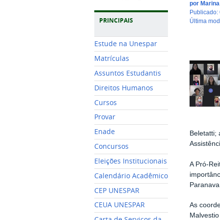
por
Marin
publicado
:
PRINCIPAIS
última mo
Estude na Unespar
Matrículas
Assuntos Estudantis
Direitos Humanos
Cursos
Provar
Enade
Beletatti
Assistênc
Concursos
Eleições Institucionais
A Pró-Rei
importânc
Calendário Acadêmico
Paranava
CEP UNESPAR
CEUA UNESPAR
As coord
Malvestio
Carta de Serviços da