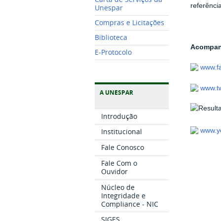
referênci
Unespar
Compras e Licitações
Biblioteca
Acompanh
E-Protocolo
www.f
www.tw
A UNESPAR
Introdução
www.y
Institucional
Fale Conosco
Fale Com o
Ouvidor
Núcleo de
Integridade e
Compliance - NIC
SIGES