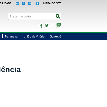
BILIDADE
MAPA DO SITE
Busca
Buscar no portal
Facebook
Twitter
Instagram
YouTube
Paranavaí
União da Vitória
Guatupê
lência
a