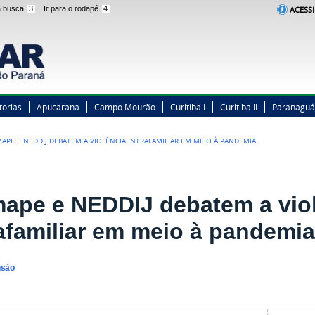
 a busca
3
Ir para o rodapé
4
ACESSI
torias
Apucarana
Campo Mourão
Curitiba I
Curitiba II
Paranaguá
APE E NEDDIJ DEBATEM A VIOLÊNCIA INTRAFAMILIAR EM MEIO À PANDEMIA
ape e NEDDIJ debatem a vio
rafamiliar em meio à pandemi
nsão