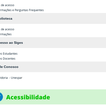
k de acesso
ormações e Perguntas Frequentes
blioteca
k de acesso
ormações
esso ao Siges
es
Estudantes
es
Docentes
le Conosco
idoria - Unespa
r