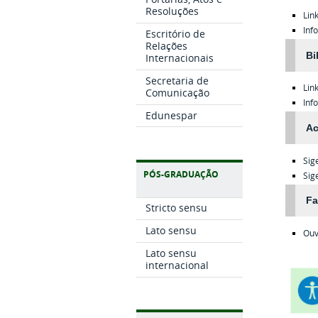
Resoluções
Lin
Inf
Escritório de
Relações
Bi
Internacionais
Secretaria de
Lin
Comunicação
Inf
Edunespar
Ac
Sig
PÓS-GRADUAÇÃO
Sig
Fa
Stricto sensu
Lato sensu
Ouv
Lato sensu
internacional