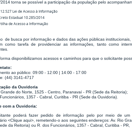
/2014
torna se possível a participação da população pelo acompanha
 12.527 Lei de Acesso à Informação
creto Estadual 10.285/2014
tilha de Acesso a Informação
o de busca por informação e dados das ações públicas institucionais,
em como tarefa de
providenciar as informações, tanto como inter
ntes.
orma disponibilizamos acessos e caminhos para que o solicitante possa
ntato:
ento ao público: 09:00 - 12:00 | 14:00 - 17:00
ne: (44) 3141-4717
zação da Ouvidoria
 Grande do Norte, 1525 - Centro, Paranavaí - PR (Sede da Reitoria);
Funcionários, 1357 - Cabral, Curitiba - PR
(Sede da Ouvidoria).
le com a Ouvidoria:
citante poderá fazer pedido de informação pelo por meio de um r
ário
<
Clique aqui
>
, remetendo-o aos seguintes endereços: Av. Rio Gr
Sede da Reitoria) ou
R. dos Funcionários, 1357 - Cabral, Curitiba - PR,