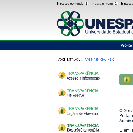
Ir para o conteúdo
1
Ir para o menu
2
Ir para
Pró-Rei
VOCÊ ESTÁ AQUI:
PÁGINA INICIAL
>
SIC
O Serv
Portal
Admini
E em a