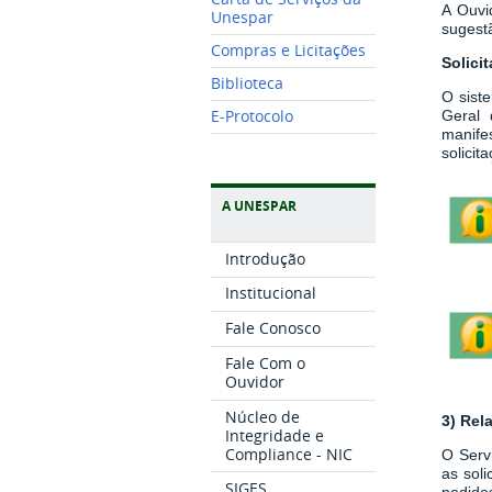
A Ouvi
Unespar
sugestã
Compras e Licitações
Solici
Biblioteca
O sist
E-Protocolo
Geral 
manife
solici
A UNESPAR
Introdução
Institucional
Fale Conosco
Fale Com o
Ouvidor
Núcleo de
3) Rel
Integridade e
Compliance - NIC
O Serv
as sol
SIGES
pedidos