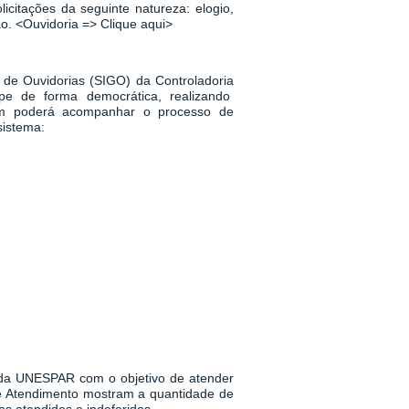
icitações da seguinte natureza: elogio,
ão.
<
Ouvidoria => Clique aqui
>
 de Ouvidorias (SIGO) da Controladoria
pe de forma democrática, realizando
m poderá acompanhar o processo de
sistema:
a da UNESPAR
com o objetivo de atender
 de Atendimento mostram a quantidade de
s atendidos e indeferidos.