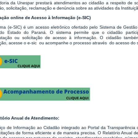
doria da Unespar prestará atendimentos ao cidadão a respeito de sol
o, solicitação, reclamação e denúncia sobre as atividades da Instituiç
tação online de Acesso à Informação (e-SIC)
ema
(
e-SIC
)
é um acesso eletrônico ofertado pelo Sistema de Gestão
do Estado do Paraná. O sistema permite que o cidadão partici
stação ou solicitação de acesso à informação.
O cidadão també
tação, acesse o e-sic ou acompanhe o processo através do acesso do 
atório Anual de Atendimento:
iço de Informação ao Cidadão integrado ao
Portal da Transparênci
icitações de forma eficiente e de maneira precisa. O Relatório Anual
 de acessos por natureza de registro, atendimentos recebidos, número