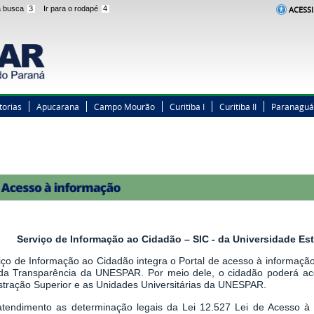
 a busca
3
Ir para o rodapé
4
ACESSI
torias
Apucarana
Campo Mourão
Curitiba I
Curitiba II
Paranaguá
Serviço de Informação ao Cidadão – SIC - da Universidade E
iço de Informação ao Cidadão integra o Portal de acesso à informação,
 da Transparência da UNESPAR. Por meio dele, o cidadão poderá a
stração Superior e as Unidades Universitárias da UNESPAR.
tendimento as determinação legais
da
Lei 12.527 Lei de Acesso à 