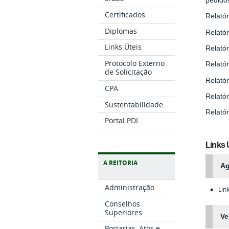
Certificados
Relatór
Diplomas
Relatór
Links Úteis
Relatór
Protocolo Externo
Relatór
de Solicitação
Relatór
CPA
Relatór
Sustentabilidade
Relatór
Portal PDI
Links 
A REITORIA
Ag
Administração
Lin
Conselhos
Superiores
Ve
Portarias, Atos e