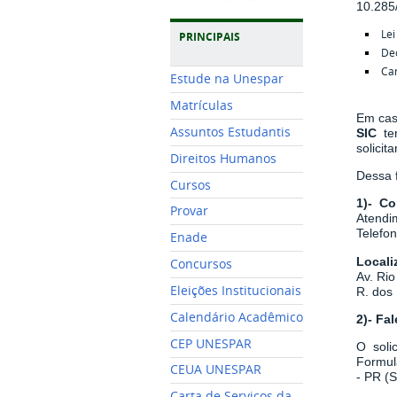
10.285
Lei
PRINCIPAIS
De
Car
Estude na Unespar
Matrículas
Em cas
Assuntos Estudantis
SIC
t
solicita
Direitos Humanos
Dessa f
Cursos
1)- Co
Provar
Atendim
Telefo
Enade
Locali
Concursos
Av. Rio
Eleições Institucionais
R. dos 
Calendário Acadêmico
2)- Fa
CEP UNESPAR
O soli
Formul
CEUA UNESPAR
- PR (
Carta de Serviços da