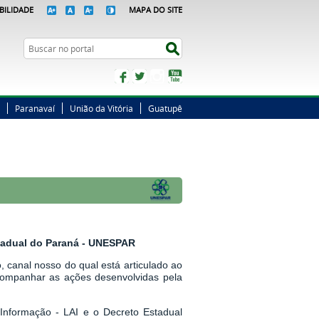
BILIDADE
MAPA DO SITE
Busca
Buscar no portal
Facebook
Twitter
Instagram
YouTube
Paranavaí
União da Vitória
Guatupê
stadual do Paraná - UNESPAR
 canal nosso do qual está articulado ao
companhar as ações desenvolvidas pela
Informação - LAI
e o
Decreto Estadual