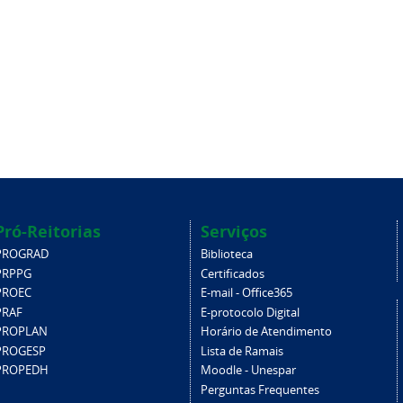
Pró-Reitorias
Serviços
PROGRAD
Biblioteca
PRPPG
Certificados
PROEC
E-mail - Office365
PRAF
E-protocolo Digital
PROPLAN
Horário de Atendimento
PROGESP
Lista de Ramais
PROPEDH
Moodle - Unespar
Perguntas Frequentes