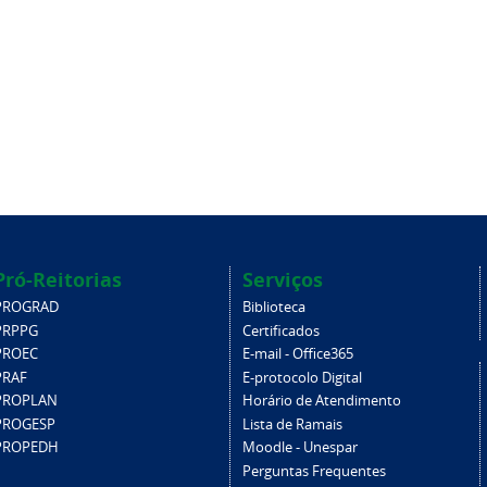
Pró-Reitorias
Serviços
PROGRAD
Biblioteca
PRPPG
Certificados
PROEC
E-mail - Office365
PRAF
E-protocolo Digital
PROPLAN
Horário de Atendimento
PROGESP
Lista de Ramais
PROPEDH
Moodle - Unespar
Perguntas Frequentes