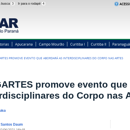
 a busca
3
Ir para o rodapé
4
ACESSI
torias
Apucarana
Campo Mourão
Curitiba I
Curitiba II
Paranaguá
ARTES PROMOVE EVENTO QUE ABORDARÁ AS INTERDISCIPLINARES DO CORPO NAS ARTES
ARTES promove evento que 
erdisciplinares do Corpo nas 
uisa
a Santos Daum
02/06/2021 16h48