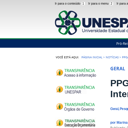
Ir para o conteúdo
1
Ir para o menu
2
Ir para
Pró-Rei
VOCÊ ESTÁ AQUI:
PÁGINA INICIAL
>
NOTÍCIAS
>
PPG
GERAL
PPG
Int
Geral, Pesq
por
Marin
publicado
: