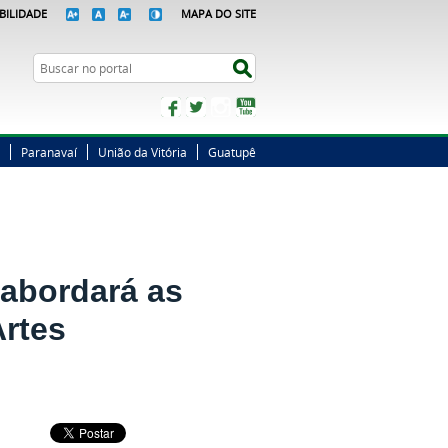
BILIDADE
MAPA DO SITE
Busca
Buscar no portal
Facebook
Twitter
Instagram
YouTube
Paranavaí
União da Vitória
Guatupê
abordará as
Artes