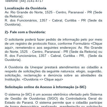
Telefone: (44) 3141-4717
Localização da Ouvidoria
Av. Rio Grande do Norte, 1525 - Centro, Paranavaí - PR (Sede
da Reitoria);
R. dos Funcionários, 1357 - Cabral, Curitiba - PR
(Sede da
Ouvidoria).
2)- Fale com a Ouvidoria:
O solicitante poderá fazer pedido de informação pelo por meio
de um registro de protocolo físico, conforme Formulário
<
Clique
aqui
>
, remetendo-o aos seguintes endereços: Av. Rio Grande
do Norte, 1525 - Centro, Paranavaí - PR (Sede da Reitoria) ou
R. dos Funcionários, 1357 - Cabral, Curitiba - PR,
(Sede da
Ouvidoria).
A Ouvidoria da Unespar prestará atendimentos ao cidadão a
respeito de solicitações da seguinte natureza: elogio, sugestão,
solicitação, reclamação e denúncia sobre as atividades da
Instituição.
<
Ouvidoria => Clique aqui
>
Solicitação online de Acesso à Informação (e-SIC)
O sistema
(
e-SIC
)
é um acesso eletrônico ofertado pelo Sistema
de Gestão de Ouvidorias (SIGO) da Controladoria Geral do
Estado do Paraná. O sistema permite que o cidadão participe
de forma democrática, realizando manifestação ou solicitação