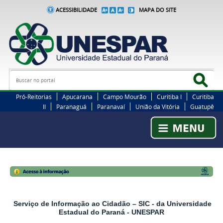
ACESSIBILIDADE
MAPA DO SITE
Busca
Bus
Pró-Reitorias
Apucarana
Campo Mourão
Curitiba I
Curitiba
II
Paranaguá
Paranavaí
União da Vitória
Guatupê
Serviço de Informação ao Cidadão – SIC - da Universidade
Estadual do Paraná - UNESPAR