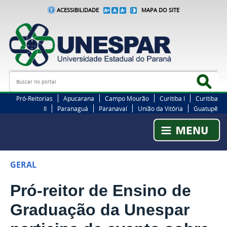
ACESSIBILIDADE
MAPA DO SITE
Busca
Bus
Pró-Reitorias
Apucarana
Campo Mourão
Curitiba I
Curitiba
II
Paranaguá
Paranavaí
União da Vitória
Guatupê
GERAL
Pró-reitor de Ensino de
Graduação da Unespar