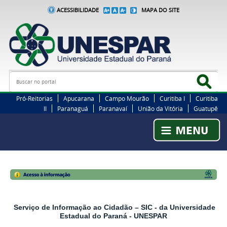
ACESSIBILIDADE
MAPA DO SITE
Busca
Bus
Pró-Reitorias
Apucarana
Campo Mourão
Curitiba I
Curitiba
II
Paranaguá
Paranavaí
União da Vitória
Guatupê
Serviço de Informação ao Cidadão – SIC - da Universidade
Estadual do Paraná - UNESPAR