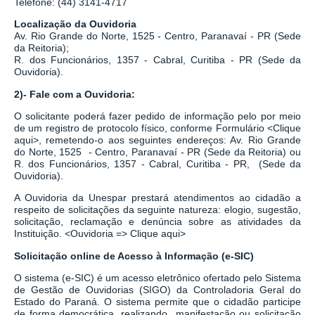
Telefone: (44) 3141-4717
Localização da Ouvidoria
Av. Rio Grande do Norte, 1525 - Centro, Paranavaí - PR (Sede
da Reitoria);
R. dos Funcionários, 1357 - Cabral, Curitiba - PR
(Sede da
Ouvidoria).
2)- Fale com a Ouvidoria:
O solicitante poderá fazer pedido de informação pelo por meio
de um registro de protocolo físico, conforme Formulário
<
Clique
aqui
>
, remetendo-o aos seguintes endereços: Av. Rio Grande
do Norte, 1525 - Centro, Paranavaí - PR (Sede da Reitoria) ou
R. dos Funcionários, 1357 - Cabral, Curitiba - PR,
(Sede da
Ouvidoria).
A Ouvidoria da Unespar prestará atendimentos ao cidadão a
respeito de solicitações da seguinte natureza: elogio, sugestão,
solicitação, reclamação e denúncia sobre as atividades da
Instituição.
<
Ouvidoria => Clique aqui
>
Solicitação online de Acesso à Informação (e-SIC)
O sistema
(
e-SIC
)
é um acesso eletrônico ofertado pelo Sistema
de Gestão de Ouvidorias (SIGO) da Controladoria Geral do
Estado do Paraná. O sistema permite que o cidadão participe
de forma democrática, realizando manifestação ou solicitação