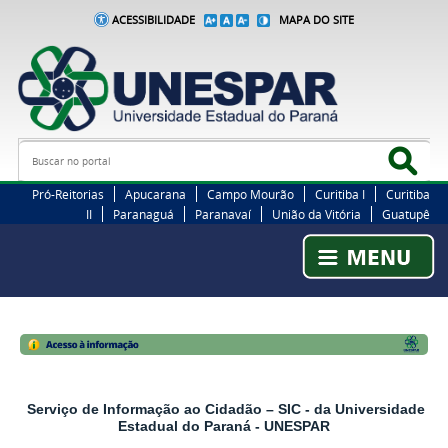
ACESSIBILIDADE
MAPA DO SITE
Busca
Bus
Pró-Reitorias
Apucarana
Campo Mourão
Curitiba I
Curitiba
II
Paranaguá
Paranavaí
União da Vitória
Guatupê
Serviço de Informação ao Cidadão – SIC - da Universidade
Estadual do Paraná - UNESPAR