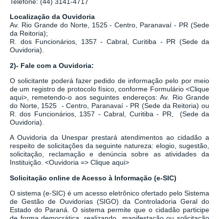
Telefone: (44) 3141-4717
Localização da Ouvidoria
Av. Rio Grande do Norte, 1525 - Centro, Paranavaí - PR (Sede
da Reitoria);
R. dos Funcionários, 1357 - Cabral, Curitiba - PR
(Sede da
Ouvidoria).
2)- Fale com a Ouvidoria:
O solicitante poderá fazer pedido de informação pelo por meio
de um registro de protocolo físico, conforme Formulário
<
Clique
aqui
>
, remetendo-o aos seguintes endereços: Av. Rio Grande
do Norte, 1525 - Centro, Paranavaí - PR (Sede da Reitoria) ou
R. dos Funcionários, 1357 - Cabral, Curitiba - PR,
(Sede da
Ouvidoria).
A Ouvidoria da Unespar prestará atendimentos ao cidadão a
respeito de solicitações da seguinte natureza: elogio, sugestão,
solicitação, reclamação e denúncia sobre as atividades da
Instituição.
<
Ouvidoria => Clique aqui
>
Solicitação online de Acesso à Informação (e-SIC)
O sistema
(
e-SIC
)
é um acesso eletrônico ofertado pelo Sistema
de Gestão de Ouvidorias (SIGO) da Controladoria Geral do
Estado do Paraná. O sistema permite que o cidadão participe
de forma democrática, realizando manifestação ou solicitação