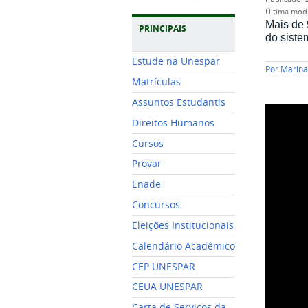
última mod
Mais de 
PRINCIPAIS
do siste
Estude na Unespar
Por
Marina
Matrículas
Assuntos Estudantis
Direitos Humanos
Cursos
Provar
Enade
Concursos
Eleições Institucionais
Calendário Acadêmico
CEP UNESPAR
CEUA UNESPAR
Carta de Serviços da