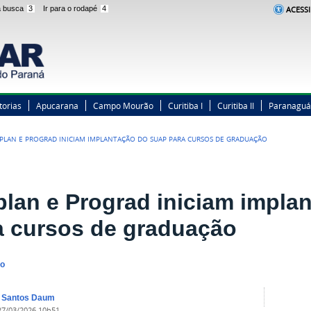
 a busca
3
Ir para o rodapé
4
ACESSI
torias
Apucarana
Campo Mourão
Curitiba I
Curitiba II
Paranaguá
PLAN E PROGRAD INICIAM IMPLANTAÇÃO DO SUAP PARA CURSOS DE GRADUAÇÃO
plan e Prograd iniciam impla
a cursos de graduação
no
a Santos Daum
27/03/2026 10h51