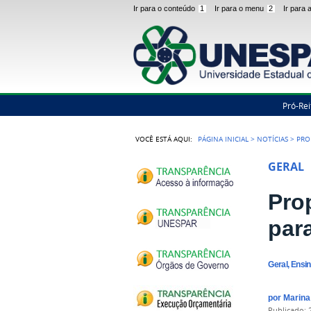
Ir para o conteúdo
1
Ir para o menu
2
Ir para
Pró-Rei
VOCÊ ESTÁ AQUI:
PÁGINA INICIAL
>
NOTÍCIAS
>
PRO
GERAL
Pro
par
Geral, Ensi
por
Marin
publicado
: