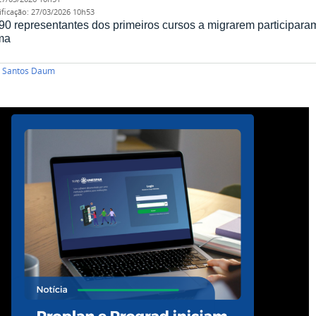
ificação
:
27/03/2026 10h53
90 representantes dos primeiros cursos a migrarem participar
ma
 Santos Daum