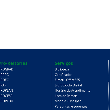
Pró-Reitorias
Serviços
PROGRAD
Biblioteca
PRPPG
Certificados
PROEC
E-mail - Office365
PRAF
E-protocolo Digital
PROPLAN
Horário de Atendimento
PROGESP
Lista de Ramais
PROPEDH
Moodle - Unespar
Perguntas Frequentes