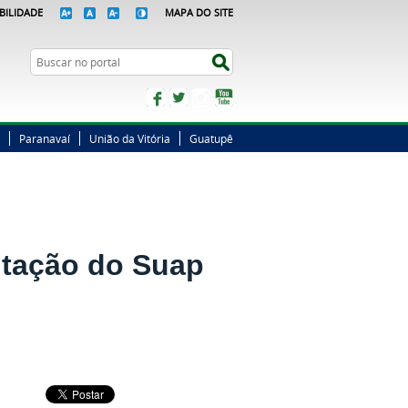
BILIDADE
MAPA DO SITE
Busca
Buscar no portal
Facebook
Twitter
Instagram
YouTube
Paranavaí
União da Vitória
Guatupê
ntação do Suap