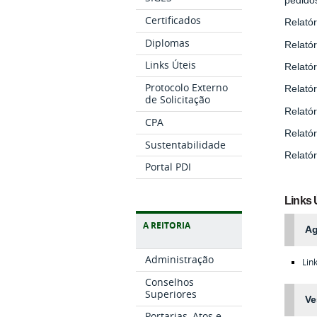
Certificados
Relatór
Diplomas
Relatór
Links Úteis
Relatór
Protocolo Externo
Relatór
de Solicitação
Relatór
CPA
Relatór
Sustentabilidade
Relatór
Portal PDI
Links 
A REITORIA
Ag
Administração
Lin
Conselhos
Superiores
Ve
Portarias, Atos e