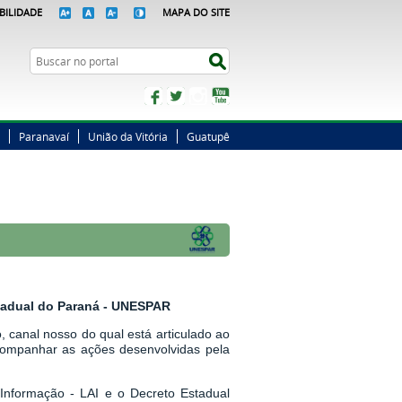
BILIDADE
MAPA DO SITE
Busca
Buscar no portal
Facebook
Twitter
Instagram
YouTube
Paranavaí
União da Vitória
Guatupê
stadual do Paraná - UNESPAR
 canal nosso do qual está articulado ao
companhar as ações desenvolvidas pela
Informação - LAI
e o
Decreto Estadual