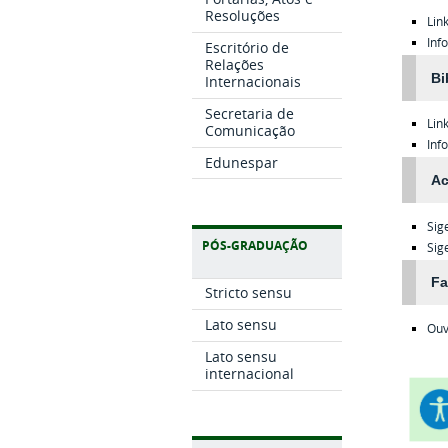
Resoluções
Lin
Inf
Escritório de
Relações
Bi
Internacionais
Secretaria de
Lin
Comunicação
Inf
Edunespar
Ac
Sig
PÓS-GRADUAÇÃO
Sig
Fa
Stricto sensu
Lato sensu
Ouv
Lato sensu
internacional