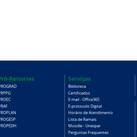
Pró-Reitorias
Serviços
PROGRAD
Biblioteca
PRPPG
Certificados
PROEC
E-mail - Office365
PRAF
E-protocolo Digital
PROPLAN
Horário de Atendimento
PROGESP
Lista de Ramais
PROPEDH
Moodle - Unespar
Perguntas Frequentes