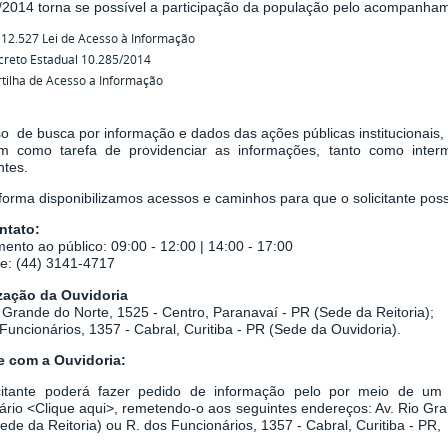
/2014
torna se possível a participação da população pelo acompanha
 12.527 Lei de Acesso à Informação
creto Estadual 10.285/2014
tilha de Acesso a Informação
o de busca por informação e dados das ações públicas institucionais,
em como tarefa de
providenciar as informações, tanto como inter
ntes.
orma disponibilizamos acessos e caminhos para que o solicitante possa
ntato:
ento ao público: 09:00 - 12:00 | 14:00 - 17:00
ne: (44) 3141-4717
zação da Ouvidoria
 Grande do Norte, 1525 - Centro, Paranavaí - PR (Sede da Reitoria);
Funcionários, 1357 - Cabral, Curitiba - PR
(Sede da Ouvidoria).
le com a Ouvidoria:
citante poderá fazer pedido de informação pelo por meio de um r
ário
<
Clique aqui
>
, remetendo-o aos seguintes endereços: Av. Rio Gr
Sede da Reitoria) ou
R. dos Funcionários, 1357 - Cabral, Curitiba - PR,