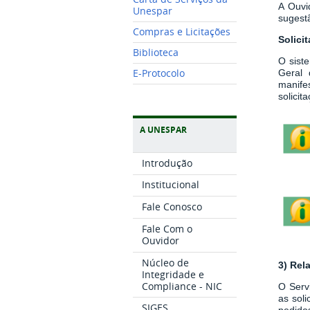
A Ouvi
Unespar
sugestã
Compras e Licitações
Solici
Biblioteca
O sist
E-Protocolo
Geral 
manife
solici
A UNESPAR
Introdução
Institucional
Fale Conosco
Fale Com o
Ouvidor
Núcleo de
3) Rel
Integridade e
Compliance - NIC
O Serv
as sol
SIGES
pedidos