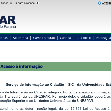
 a busca
3
Ir para o rodapé
4
ACESSI
torias
Apucarana
Campo Mourão
Curitiba I
Curitiba II
Paranaguá
Serviço de Informação ao Cidadão – SIC - da Universidade E
iço de Informação ao Cidadão integra o Portal de acesso à informação,
 da Transparência da UNESPAR. Por meio dele, o cidadão poderá a
stração Superior e as Unidades Universitárias da UNESPAR.
tendimento as determinação legais
da
Lei 12.527 Lei de Acesso à 