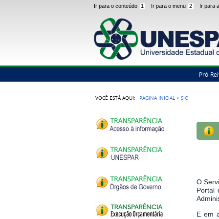
Ir para o conteúdo
1
Ir para o menu
2
Ir para
Pró-Rei
VOCÊ ESTÁ AQUI:
PÁGINA INICIAL
>
SIC
O Serv
Portal
Admini
E em a