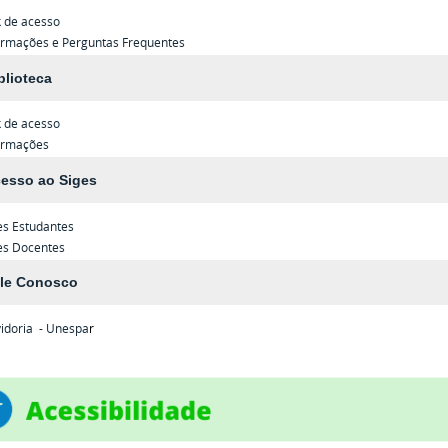
k de acesso
ormações e Perguntas Frequentes
blioteca
k de acesso
ormações
esso ao Siges
es
Estudantes
es
Docentes
le Conosco
idoria - Unespa
r