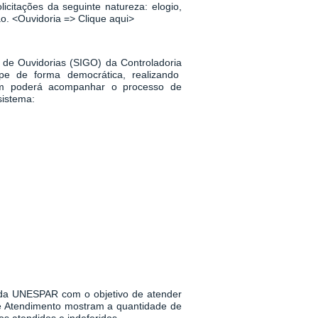
icitações da seguinte natureza: elogio,
ão.
<
Ouvidoria => Clique aqui
>
 de Ouvidorias (SIGO) da Controladoria
pe de forma democrática, realizando
m poderá acompanhar o processo de
sistema:
a da UNESPAR
com o objetivo de atender
 de Atendimento mostram a quantidade de
s atendidos e indeferidos.