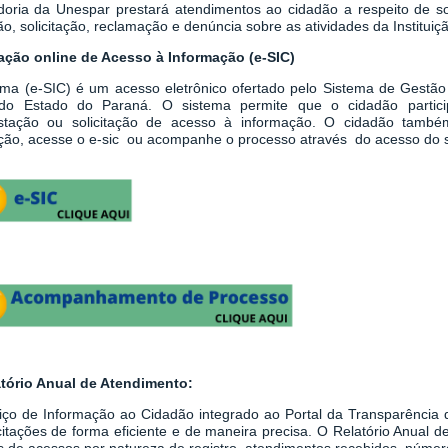
doria da Unespar prestará atendimentos ao cidadão a respeito de sol
o, solicitação, reclamação e denúncia sobre as atividades da Instituiç
tação online de Acesso à Informação (e-SIC)
ema
(
e-SIC
)
é um acesso eletrônico ofertado pelo Sistema de Gestão
do Estado do Paraná. O sistema permite que o cidadão partici
stação ou solicitação de acesso à informação.
O cidadão també
tação, acesse o e-sic ou acompanhe o processo através do acesso do 
atório Anual de Atendimento:
iço de Informação ao Cidadão integrado ao
Portal da Transparênci
icitações de forma eficiente e de maneira precisa. O Relatório Anual
 de acessos por natureza de registro, atendimentos recebidos, número