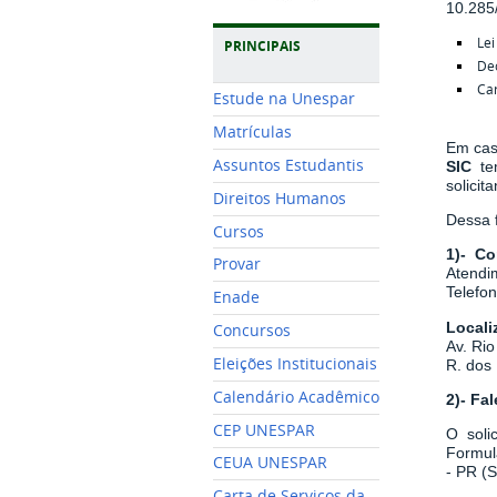
10.285
Lei
PRINCIPAIS
De
Car
Estude na Unespar
Matrículas
Em cas
Assuntos Estudantis
SIC
t
solicita
Direitos Humanos
Dessa f
Cursos
1)- Co
Provar
Atendim
Telefo
Enade
Locali
Concursos
Av. Rio
Eleições Institucionais
R. dos 
Calendário Acadêmico
2)- Fa
CEP UNESPAR
O soli
Formul
CEUA UNESPAR
- PR (
Carta de Serviços da