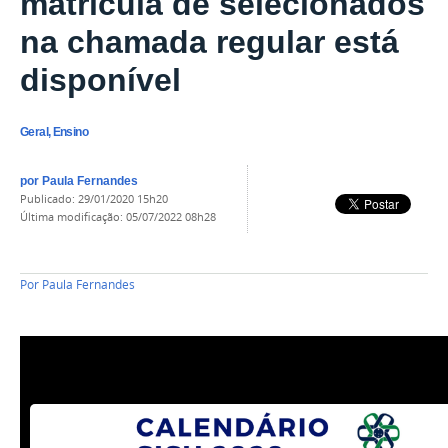
matrícula de selecionados
na chamada regular está
disponível
Geral, Ensino
por
Paula Fernandes
publicado
:
29/01/2020 15h20
última modificação
:
05/07/2022 08h28
Por
Paula Fernandes