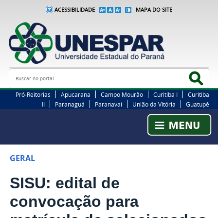
ACESSIBILIDADE
MAPA DO SITE
Busca
Bus
Pró-Reitorias
Apucarana
Campo Mourão
Curitiba I
Curitiba
II
Paranaguá
Paranavaí
União da Vitória
Guatupê
GERAL
SISU: edital de
convocação para