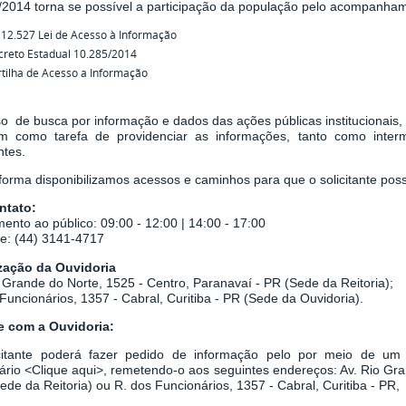
/2014
torna se possível a participação da população pelo acompanha
 12.527 Lei de Acesso à Informação
creto Estadual 10.285/2014
tilha de Acesso a Informação
o de busca por informação e dados das ações públicas institucionais,
em como tarefa de
providenciar as informações, tanto como inter
ntes.
orma disponibilizamos acessos e caminhos para que o solicitante possa
ntato:
ento ao público: 09:00 - 12:00 | 14:00 - 17:00
ne: (44) 3141-4717
zação da Ouvidoria
 Grande do Norte, 1525 - Centro, Paranavaí - PR (Sede da Reitoria);
Funcionários, 1357 - Cabral, Curitiba - PR
(Sede da Ouvidoria).
le com a Ouvidoria:
citante poderá fazer pedido de informação pelo por meio de um r
ário
<
Clique aqui
>
, remetendo-o aos seguintes endereços: Av. Rio Gr
Sede da Reitoria) ou
R. dos Funcionários, 1357 - Cabral, Curitiba - PR,