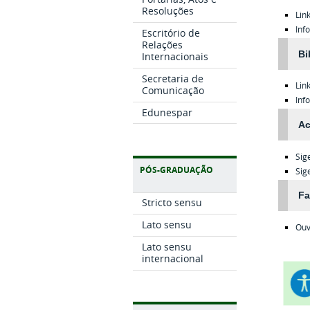
Resoluções
Lin
Inf
Escritório de
Relações
Bi
Internacionais
Secretaria de
Lin
Comunicação
Inf
Edunespar
Ac
Sig
PÓS-GRADUAÇÃO
Sig
Fa
Stricto sensu
Lato sensu
Ouv
Lato sensu
internacional