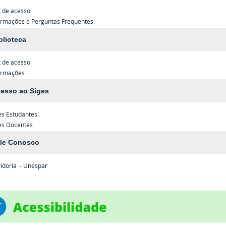
k de acesso
ormações e Perguntas Frequentes
blioteca
k de acesso
ormações
esso ao Siges
es
Estudantes
es
Docentes
le Conosco
idoria - Unespa
r