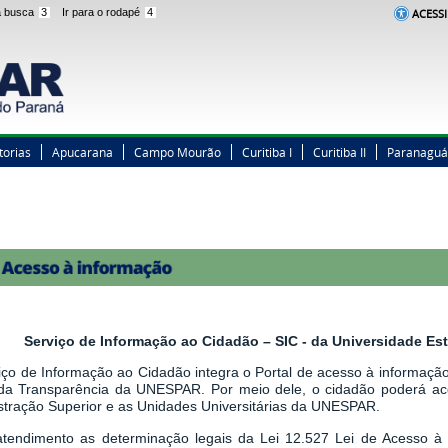
 a busca
3
Ir para o rodapé
4
ACESSI
torias
Apucarana
Campo Mourão
Curitiba I
Curitiba II
Paranaguá
Serviço de Informação ao Cidadão – SIC - da Universidade E
iço de Informação ao Cidadão integra o Portal de acesso à informação,
 da Transparência da UNESPAR. Por meio dele, o cidadão poderá a
stração Superior e as Unidades Universitárias da UNESPAR.
tendimento as determinação legais
da
Lei 12.527 Lei de Acesso à 