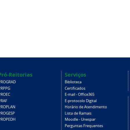
Pró-Reitorias
Serviços
PROGRAD
Biblioteca
PRPPG
Certificados
PROEC
E-mail - Office365
PRAF
E-protocolo Digital
PROPLAN
Horário de Atendimento
PROGESP
Lista de Ramais
PROPEDH
Moodle - Unespar
Perguntas Frequentes