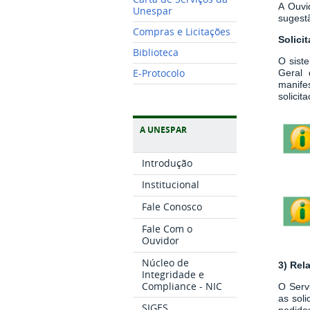
A Ouvi
Unespar
sugestã
Compras e Licitações
Solici
Biblioteca
O sist
E-Protocolo
Geral 
manife
solici
A UNESPAR
Introdução
Institucional
Fale Conosco
Fale Com o
Ouvidor
Núcleo de
3) Rel
Integridade e
Compliance - NIC
O Serv
as sol
SIGES
pedidos