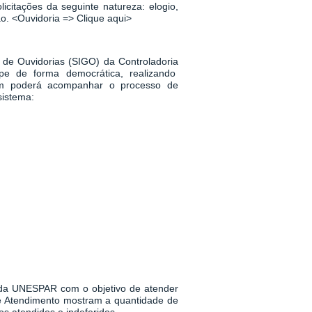
icitações da seguinte natureza: elogio,
ão.
<
Ouvidoria => Clique aqui
>
 de Ouvidorias (SIGO) da Controladoria
pe de forma democrática, realizando
m poderá acompanhar o processo de
sistema:
a da UNESPAR
com o objetivo de atender
 de Atendimento mostram a quantidade de
s atendidos e indeferidos.