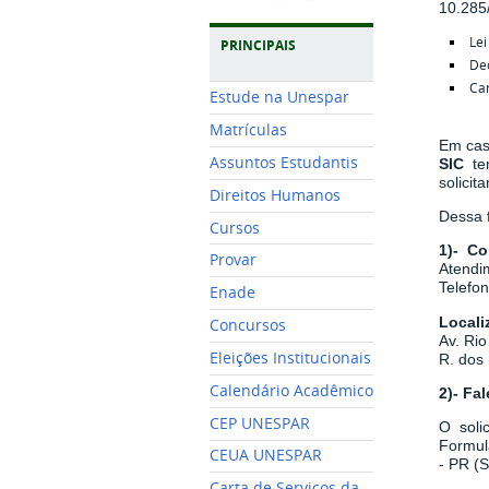
10.285
Lei
PRINCIPAIS
De
Car
Estude na Unespar
Matrículas
Em cas
Assuntos Estudantis
SIC
t
solicita
Direitos Humanos
Dessa f
Cursos
1)- Co
Provar
Atendim
Telefo
Enade
Locali
Concursos
Av. Rio
Eleições Institucionais
R. dos 
Calendário Acadêmico
2)- Fa
CEP UNESPAR
O soli
Formul
CEUA UNESPAR
- PR (
Carta de Serviços da