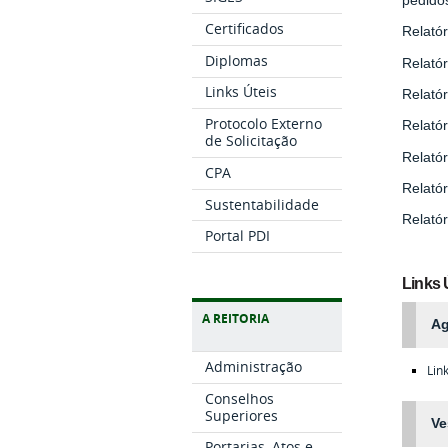
Certificados
Relatór
Diplomas
Relatór
Links Úteis
Relatór
Protocolo Externo
Relatór
de Solicitação
Relatór
CPA
Relatór
Sustentabilidade
Relatór
Portal PDI
Links 
A REITORIA
Ag
Administração
Lin
Conselhos
Superiores
Ve
Portarias, Atos e