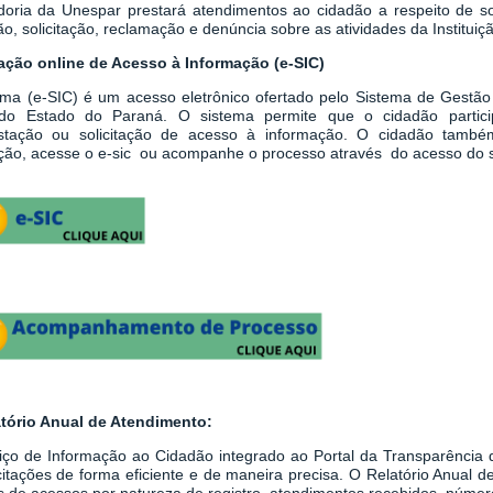
doria da Unespar prestará atendimentos ao cidadão a respeito de sol
o, solicitação, reclamação e denúncia sobre as atividades da Instituiç
tação online de Acesso à Informação (e-SIC)
ema
(
e-SIC
)
é um acesso eletrônico ofertado pelo Sistema de Gestão
do Estado do Paraná. O sistema permite que o cidadão partici
stação ou solicitação de acesso à informação.
O cidadão també
tação, acesse o e-sic ou acompanhe o processo através do acesso do 
atório Anual de Atendimento:
iço de Informação ao Cidadão integrado ao
Portal da Transparênci
icitações de forma eficiente e de maneira precisa. O Relatório Anual
 de acessos por natureza de registro, atendimentos recebidos, número