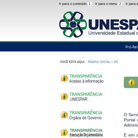
Ir para o conteúdo
1
Ir para o menu
2
Ir para
Pró-Rei
VOCÊ ESTÁ AQUI:
PÁGINA INICIAL
>
SIC
O Serv
Portal
Admini
E em a