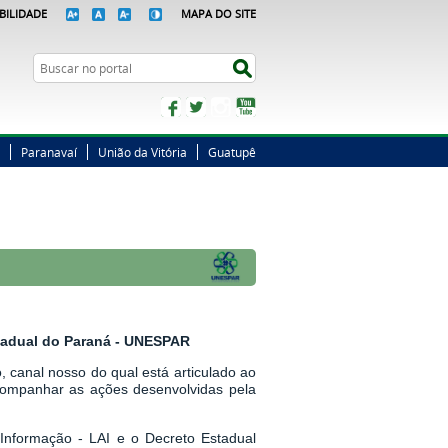
BILIDADE
MAPA DO SITE
Busca
Buscar no portal
Facebook
Twitter
Instagram
YouTube
Paranavaí
União da Vitória
Guatupê
stadual do Paraná - UNESPAR
 canal nosso do qual está articulado ao
companhar as ações desenvolvidas pela
Informação - LAI
e o
Decreto Estadual