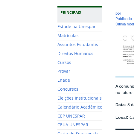
PRINCIPAIS
por
publicado
:
última mo
Estude na Unespar
Matrículas
Assuntos Estudantis
Direitos Humanos
Cursos
Provar
Enade
A comunid
Concursos
no futuro.
Eleições Institucionais
Data:
8 d
Calendário Acadêmico
CEP UNESPAR
Local:
C
CEUA UNESPAR
Carta de Serviços da