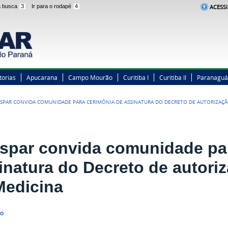
 a busca
3
Ir para o rodapé
4
ACESSI
torias
Apucarana
Campo Mourão
Curitiba I
Curitiba II
Paranaguá
SPAR CONVIDA COMUNIDADE PARA CERIMÔNIA DE ASSINATURA DO DECRETO DE AUTORIZAÇÃ
spar convida comunidade pa
inatura do Decreto de autori
Medicina
no