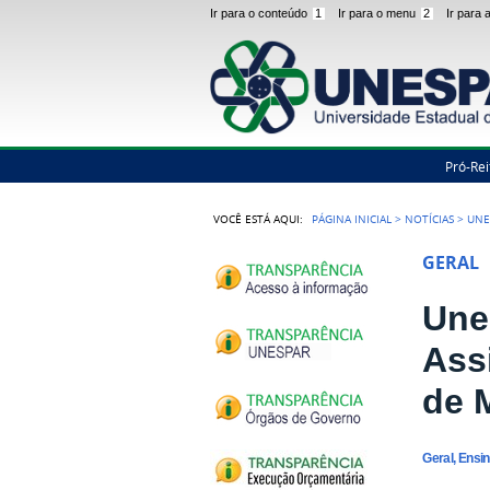
Ir para o conteúdo
1
Ir para o menu
2
Ir para
Pró-Rei
VOCÊ ESTÁ AQUI:
PÁGINA INICIAL
>
NOTÍCIAS
>
UNE
GERAL
Une
Ass
de 
Geral, Ensi