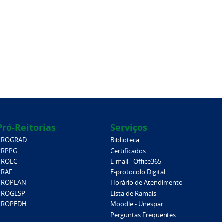
Pró-Reitorias
Serviços
PROGRAD
Biblioteca
PRPPG
Certificados
PROEC
E-mail - Office365
PRAF
E-protocolo Digital
PROPLAN
Horário de Atendimento
PROGESP
Lista de Ramais
PROPEDH
Moodle - Unespar
Perguntas Frequentes