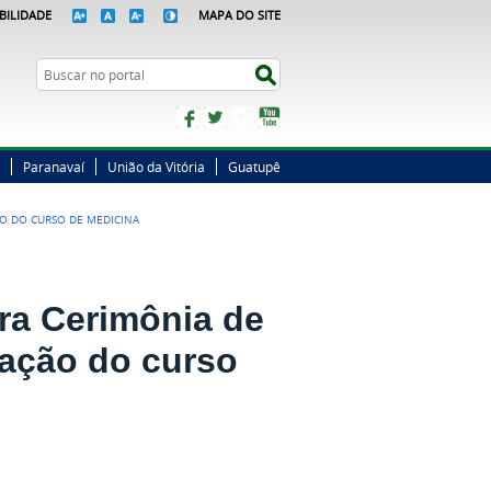
BILIDADE
MAPA DO SITE
Busca
Buscar no portal
Facebook
Twitter
Instagram
YouTube
Paranavaí
União da Vitória
Guatupê
O DO CURSO DE MEDICINA
ra Cerimônia de
zação do curso