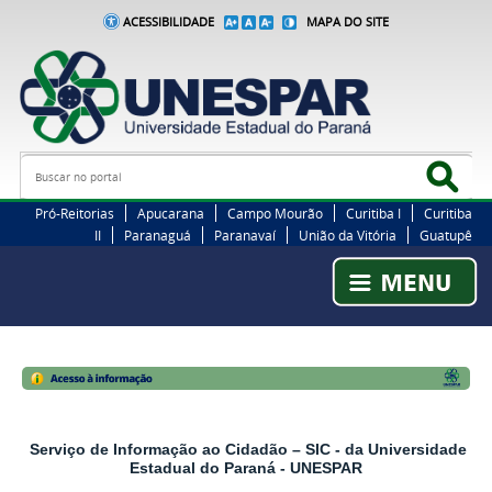
ACESSIBILIDADE
MAPA DO SITE
Busca
Bus
Pró-Reitorias
Apucarana
Campo Mourão
Curitiba I
Curitiba
II
Paranaguá
Paranavaí
União da Vitória
Guatupê
Serviço de Informação ao Cidadão – SIC - da Universidade
Estadual do Paraná - UNESPAR