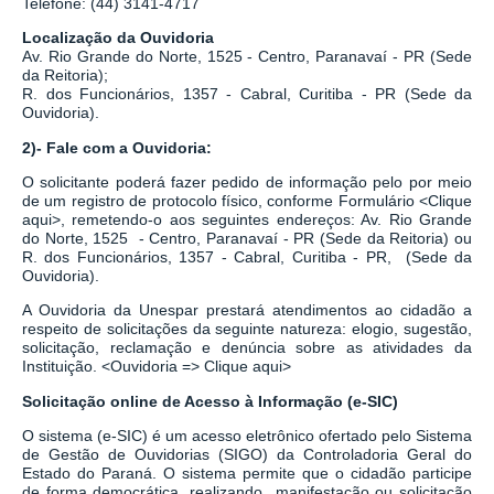
Telefone: (44) 3141-4717
Localização da Ouvidoria
Av. Rio Grande do Norte, 1525 - Centro, Paranavaí - PR (Sede
da Reitoria);
R. dos Funcionários, 1357 - Cabral, Curitiba - PR
(Sede da
Ouvidoria).
2)- Fale com a Ouvidoria:
O solicitante poderá fazer pedido de informação pelo por meio
de um registro de protocolo físico, conforme Formulário
<
Clique
aqui
>
, remetendo-o aos seguintes endereços: Av. Rio Grande
do Norte, 1525 - Centro, Paranavaí - PR (Sede da Reitoria) ou
R. dos Funcionários, 1357 - Cabral, Curitiba - PR,
(Sede da
Ouvidoria).
A Ouvidoria da Unespar prestará atendimentos ao cidadão a
respeito de solicitações da seguinte natureza: elogio, sugestão,
solicitação, reclamação e denúncia sobre as atividades da
Instituição.
<
Ouvidoria => Clique aqui
>
Solicitação online de Acesso à Informação (e-SIC)
O sistema
(
e-SIC
)
é um acesso eletrônico ofertado pelo Sistema
de Gestão de Ouvidorias (SIGO) da Controladoria Geral do
Estado do Paraná. O sistema permite que o cidadão participe
de forma democrática, realizando manifestação ou solicitação