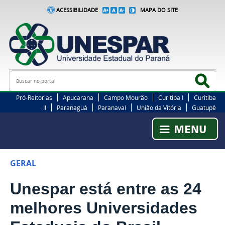
ACESSIBILIDADE
MAPA DO SITE
Busca
Bus
Pró-Reitorias
Apucarana
Campo Mourão
Curitiba I
Curitiba
II
Paranaguá
Paranavaí
União da Vitória
Guatupê
GERAL
Unespar está entre as 24
melhores Universidades