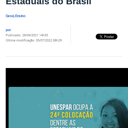
Estaduais do Brasil
Geral, Ensino
por
publicado
:
28/04/2021 14h55
última modificação
:
05/07/2022 08h29