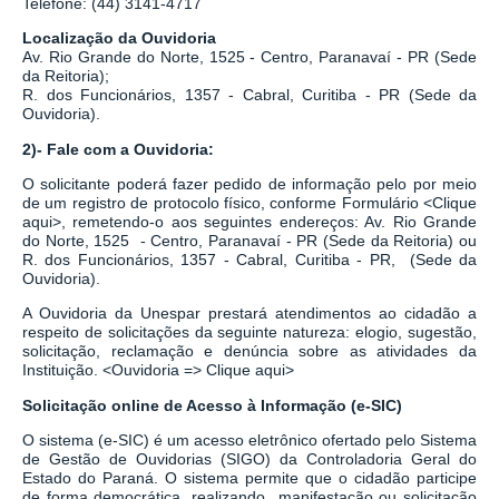
Telefone: (44) 3141-4717
Localização da Ouvidoria
Av. Rio Grande do Norte, 1525 - Centro, Paranavaí - PR (Sede
da Reitoria);
R. dos Funcionários, 1357 - Cabral, Curitiba - PR
(Sede da
Ouvidoria).
2)- Fale com a Ouvidoria:
O solicitante poderá fazer pedido de informação pelo por meio
de um registro de protocolo físico, conforme Formulário
<
Clique
aqui
>
, remetendo-o aos seguintes endereços: Av. Rio Grande
do Norte, 1525 - Centro, Paranavaí - PR (Sede da Reitoria) ou
R. dos Funcionários, 1357 - Cabral, Curitiba - PR,
(Sede da
Ouvidoria).
A Ouvidoria da Unespar prestará atendimentos ao cidadão a
respeito de solicitações da seguinte natureza: elogio, sugestão,
solicitação, reclamação e denúncia sobre as atividades da
Instituição.
<
Ouvidoria => Clique aqui
>
Solicitação online de Acesso à Informação (e-SIC)
O sistema
(
e-SIC
)
é um acesso eletrônico ofertado pelo Sistema
de Gestão de Ouvidorias (SIGO) da Controladoria Geral do
Estado do Paraná. O sistema permite que o cidadão participe
de forma democrática, realizando manifestação ou solicitação