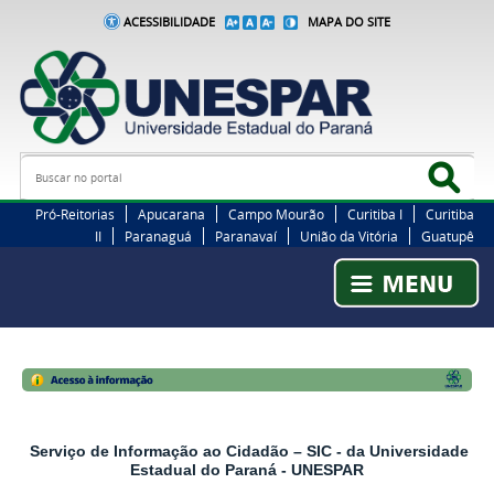
ACESSIBILIDADE
MAPA DO SITE
Busca
Bus
Pró-Reitorias
Apucarana
Campo Mourão
Curitiba I
Curitiba
II
Paranaguá
Paranavaí
União da Vitória
Guatupê
Serviço de Informação ao Cidadão – SIC - da Universidade
Estadual do Paraná - UNESPAR