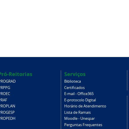
Pró-Reitorias
Serviços
PROGRAD
Biblioteca
PRPPG
Certificados
PROEC
E-mail - Office365
PRAF
E-protocolo Digital
PROPLAN
Horário de Atendimento
PROGESP
Lista de Ramais
PROPEDH
Moodle - Unespar
Perguntas Frequentes