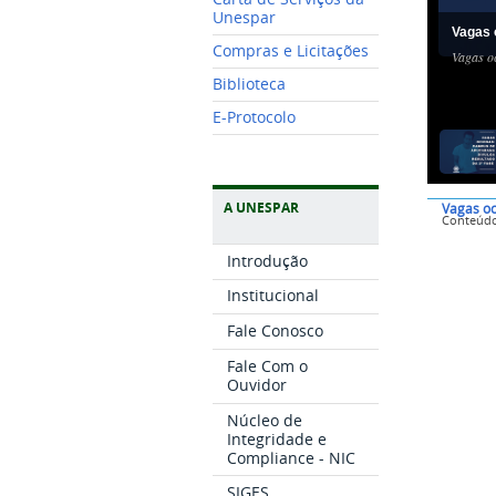
Unespar
Vagas 
Compras e Licitações
Vagas oc
Biblioteca
E-Protocolo
A UNESPAR
Vagas oc
Conteúd
Introdução
Institucional
Fale Conosco
Fale Com o
Ouvidor
Núcleo de
Integridade e
Compliance - NIC
SIGES