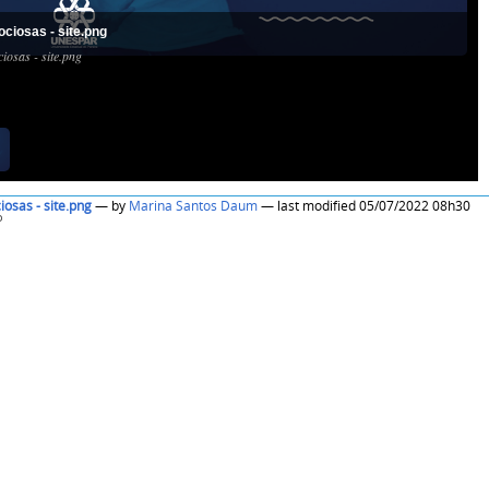
ociosas - site.png
iosas - site.png
iosas - site.png
—
by
Marina Santos Daum
— last modified 05/07/2022 08h30
o