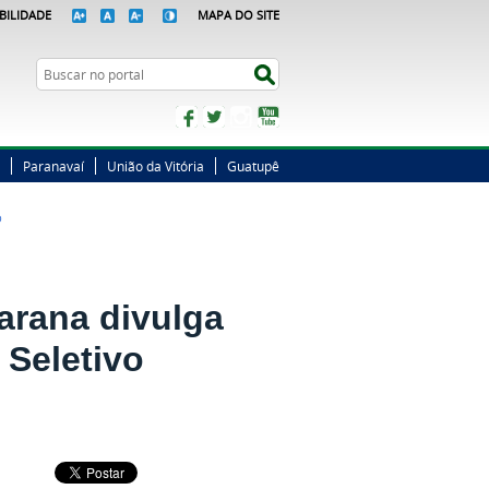
BILIDADE
MAPA DO SITE
Busca
Buscar no portal
Facebook
Twitter
Instagram
YouTube
Paranavaí
União da Vitória
Guatupê
O
arana divulga
 Seletivo