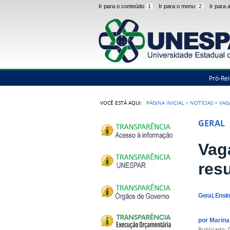
Ir para o conteúdo
1
Ir para o menu
2
Ir para
Pró-Rei
VOCÊ ESTÁ AQUI:
PÁGINA INICIAL
>
NOTÍCIAS
>
VAG
GERAL
Vag
res
Geral, Ensi
por
Marin
publicado
: