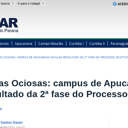
 a busca
3
Ir para o rodapé
4
ACESSI
torias
Apucarana
Campo Mourão
Curitiba I
Curitiba II
Paranaguá
AS OCIOSAS: CAMPUS DE APUCARANA DIVULGA RESULTADO DA 2ª FASE DO PROCESSO SELETIV
as Ociosas: campus de Apuc
ultado da 2ª fase do Processo
no
a Santos Daum
08/06/2021 14h22