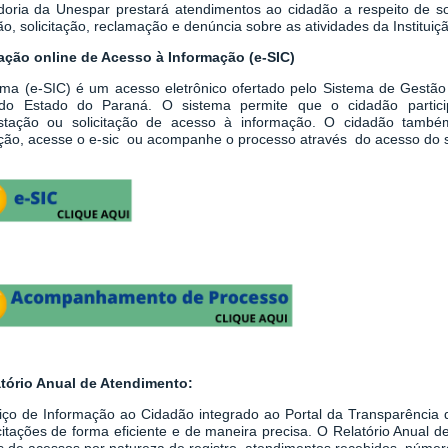
doria da Unespar prestará atendimentos ao cidadão a respeito de sol
o, solicitação, reclamação e denúncia sobre as atividades da Instituiç
tação online de Acesso à Informação (e-SIC)
ema
(
e-SIC
)
é um acesso eletrônico ofertado pelo Sistema de Gestão
do Estado do Paraná. O sistema permite que o cidadão partici
stação ou solicitação de acesso à informação.
O cidadão també
tação, acesse o e-sic ou acompanhe o processo através do acesso do 
atório Anual de Atendimento:
iço de Informação ao Cidadão integrado ao
Portal da Transparênci
icitações de forma eficiente e de maneira precisa. O Relatório Anual
 de acessos por natureza de registro, atendimentos recebidos, número