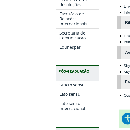
Resoluções
Lin
Inf
Escritório de
Relações
Bi
Internacionais
Secretaria de
Lin
Comunicação
Inf
Edunespar
Ac
Sig
PÓS-GRADUAÇÃO
Sig
Fa
Stricto sensu
Lato sensu
Ouv
Lato sensu
internacional