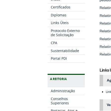
Certificados
Relatór
Diplomas
Relatór
Links Úteis
Relatór
Protocolo Externo
Relatór
de Solicitação
Relatór
CPA
Relatór
Sustentabilidade
Relatór
Portal PDI
Links 
A REITORIA
Ag
Administração
Lin
Conselhos
Superiores
Ve
Portarias, Atos e