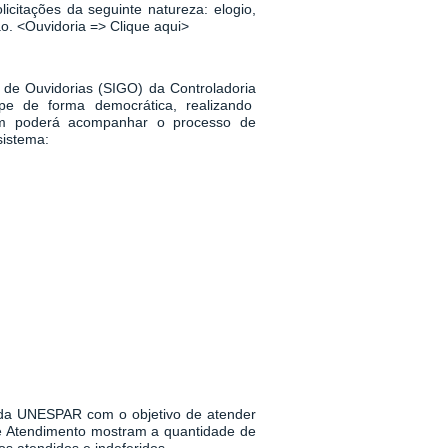
icitações da seguinte natureza: elogio,
ão.
<
Ouvidoria => Clique aqui
>
 de Ouvidorias (SIGO) da Controladoria
pe de forma democrática, realizando
m poderá acompanhar o processo de
sistema:
a da UNESPAR
com o objetivo de atender
 de Atendimento mostram a quantidade de
s atendidos e indeferidos.