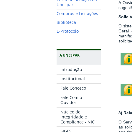
A Ouvi
Unespar
sugestã
Compras e Licitações
Solici
Biblioteca
O sist
E-Protocolo
Geral 
manife
solici
A UNESPAR
Introdução
Institucional
Fale Conosco
Fale Com o
Ouvidor
Núcleo de
3) Rel
Integridade e
Compliance - NIC
O Serv
as sol
SIGES
pedidos