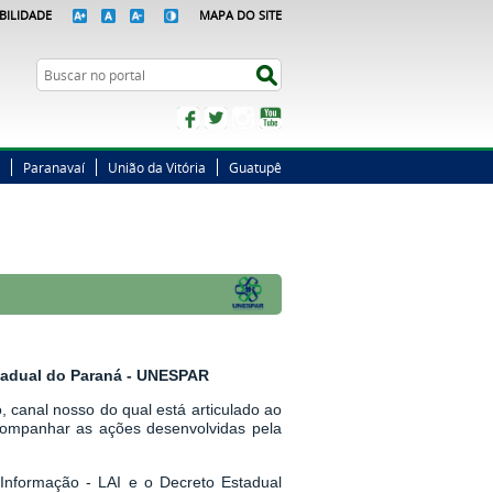
BILIDADE
MAPA DO SITE
Busca
Buscar no portal
Facebook
Twitter
Instagram
YouTube
Paranavaí
União da Vitória
Guatupê
stadual do Paraná - UNESPAR
 canal nosso do qual está articulado ao
companhar as ações desenvolvidas pela
Informação - LAI
e o
Decreto Estadual