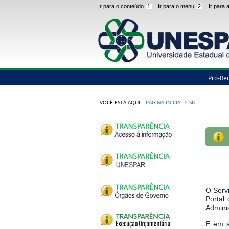
Ir para o conteúdo
1
Ir para o menu
2
Ir para
Pró-Rei
VOCÊ ESTÁ AQUI:
PÁGINA INICIAL
>
SIC
O Serv
Portal
Admini
E em a