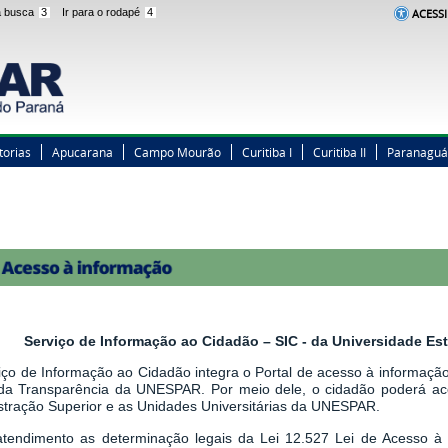
 a busca
3
Ir para o rodapé
4
ACESSI
torias
Apucarana
Campo Mourão
Curitiba I
Curitiba II
Paranaguá
Serviço de Informação ao Cidadão – SIC - da Universidade E
iço de Informação ao Cidadão integra o Portal de acesso à informação,
 da Transparência da UNESPAR. Por meio dele, o cidadão poderá a
stração Superior e as Unidades Universitárias da UNESPAR.
tendimento as determinação legais
da
Lei 12.527 Lei de Acesso à 