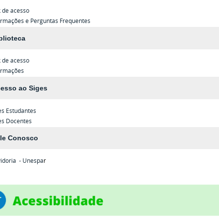
k de acesso
ormações e Perguntas Frequentes
blioteca
k de acesso
ormações
esso ao Siges
es
Estudantes
es
Docentes
le Conosco
idoria - Unespa
r