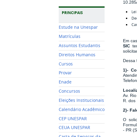
10.285
Lei
PRINCIPAIS
De
Car
Estude na Unespar
Matrículas
Em cas
Assuntos Estudantis
SIC
t
solicita
Direitos Humanos
Dessa f
Cursos
1)- Co
Provar
Atendim
Telefo
Enade
Locali
Concursos
Av. Rio
Eleições Institucionais
R. dos 
Calendário Acadêmico
2)- Fa
CEP UNESPAR
O soli
Formul
CEUA UNESPAR
- PR (
Carta de Serviços da