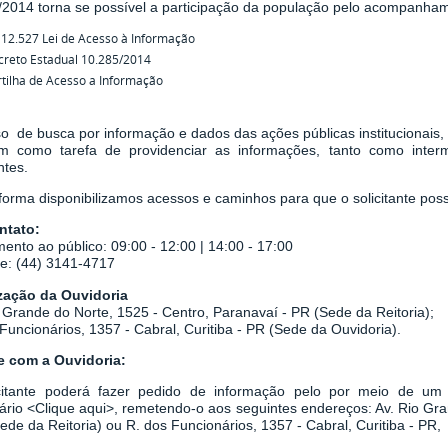
/2014
torna se possível a participação da população pelo acompanha
 12.527 Lei de Acesso à Informação
creto Estadual 10.285/2014
tilha de Acesso a Informação
o de busca por informação e dados das ações públicas institucionais,
em como tarefa de
providenciar as informações, tanto como inter
ntes.
orma disponibilizamos acessos e caminhos para que o solicitante possa
ntato:
ento ao público: 09:00 - 12:00 | 14:00 - 17:00
ne: (44) 3141-4717
zação da Ouvidoria
 Grande do Norte, 1525 - Centro, Paranavaí - PR (Sede da Reitoria);
Funcionários, 1357 - Cabral, Curitiba - PR
(Sede da Ouvidoria).
le com a Ouvidoria:
citante poderá fazer pedido de informação pelo por meio de um r
ário
<
Clique aqui
>
, remetendo-o aos seguintes endereços: Av. Rio Gr
Sede da Reitoria) ou
R. dos Funcionários, 1357 - Cabral, Curitiba - PR,