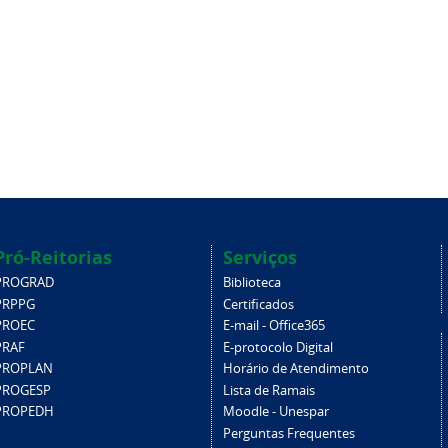
Pró-Reitorias
Serviços
PROGRAD
Biblioteca
PRPPG
Certificados
PROEC
E-mail - Office365
PRAF
E-protocolo Digital
PROPLAN
Horário de Atendimento
PROGESP
Lista de Ramais
PROPEDH
Moodle - Unespar
Perguntas Frequentes