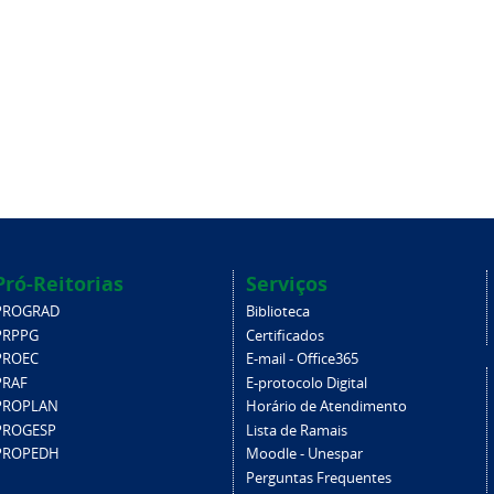
Pró-Reitorias
Serviços
PROGRAD
Biblioteca
PRPPG
Certificados
PROEC
E-mail - Office365
PRAF
E-protocolo Digital
PROPLAN
Horário de Atendimento
PROGESP
Lista de Ramais
PROPEDH
Moodle - Unespar
Perguntas Frequentes