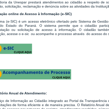
doria da Unespar prestará atendimentos ao cidadão a respeito de sol
o, solicitação, reclamação e denúncia sobre as atividades da Instituiç
tação online de Acesso à Informação (e-SIC)
ema
(
e-SIC
)
é um acesso eletrônico ofertado pelo Sistema de Gestão
do Estado do Paraná. O sistema permite que o cidadão partici
stação ou solicitação de acesso à informação.
O cidadão també
tação, acesse o e-sic ou acompanhe o processo através do acesso do 
atório Anual de Atendimento:
iço de Informação ao Cidadão integrado ao
Portal da Transparênci
icitações de forma eficiente e de maneira precisa. O Relatório Anual
 de acessos por natureza de registro, atendimentos recebidos, número