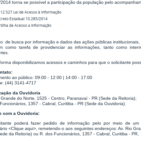
/2014
torna se possível a participação da população pelo acompanha
 12.527 Lei de Acesso à Informação
creto Estadual 10.285/2014
tilha de Acesso a Informação
o de busca por informação e dados das ações públicas institucionais,
em como tarefa de
providenciar as informações, tanto como inter
ntes.
orma disponibilizamos acessos e caminhos para que o solicitante possa
ntato:
ento ao público: 09:00 - 12:00 | 14:00 - 17:00
ne: (44) 3141-4717
zação da Ouvidoria
 Grande do Norte, 1525 - Centro, Paranavaí - PR (Sede da Reitoria);
Funcionários, 1357 - Cabral, Curitiba - PR
(Sede da Ouvidoria).
le com a Ouvidoria:
citante poderá fazer pedido de informação pelo por meio de um r
ário
<
Clique aqui
>
, remetendo-o aos seguintes endereços: Av. Rio Gr
Sede da Reitoria) ou
R. dos Funcionários, 1357 - Cabral, Curitiba - PR,