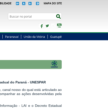
BILIDADE
MAPA DO SITE
Busca
Buscar no portal
Facebook
Twitter
Instagram
YouTube
Paranavaí
União da Vitória
Guatupê
stadual do Paraná - UNESPAR
 canal nosso do qual está articulado ao
companhar as ações desenvolvidas pela
Informação - LAI
e o
Decreto Estadual