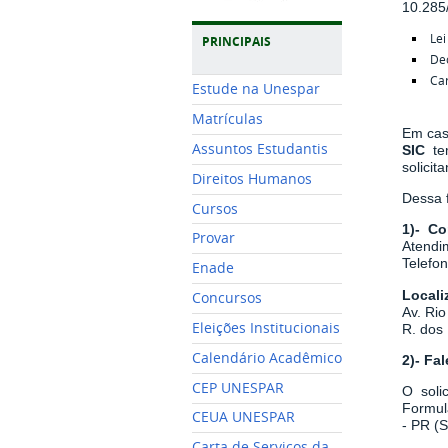
10.285
Lei
PRINCIPAIS
De
Car
Estude na Unespar
Matrículas
Em cas
Assuntos Estudantis
SIC
t
solicita
Direitos Humanos
Dessa f
Cursos
1)- Co
Provar
Atendim
Telefo
Enade
Locali
Concursos
Av. Rio
Eleições Institucionais
R. dos 
Calendário Acadêmico
2)- Fa
CEP UNESPAR
O soli
Formul
CEUA UNESPAR
- PR (
Carta de Serviços da