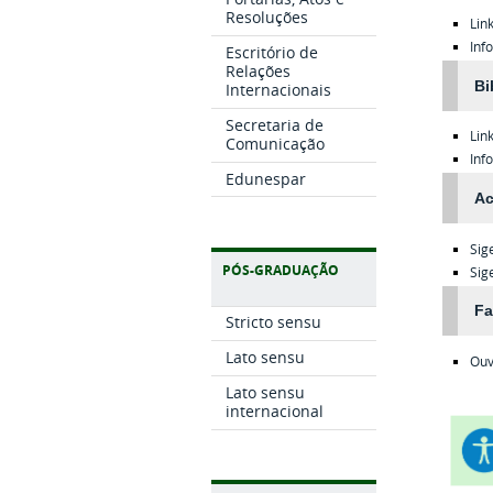
Resoluções
Lin
Inf
Escritório de
Relações
Bi
Internacionais
Secretaria de
Lin
Comunicação
Inf
Edunespar
Ac
Sig
PÓS-GRADUAÇÃO
Sig
Fa
Stricto sensu
Lato sensu
Ouv
Lato sensu
internacional