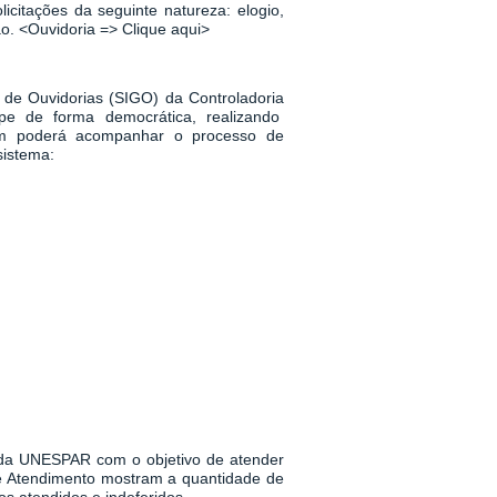
icitações da seguinte natureza: elogio,
ão.
<
Ouvidoria => Clique aqui
>
 de Ouvidorias (SIGO) da Controladoria
pe de forma democrática, realizando
m poderá acompanhar o processo de
sistema:
a da UNESPAR
com o objetivo de atender
 de Atendimento mostram a quantidade de
s atendidos e indeferidos.