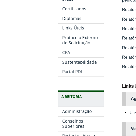
Certificados
Relatór
Diplomas
Relatór
Links Úteis
Relatór
Protocolo Externo
Relatór
de Solicitação
Relatór
CPA
Relatór
Sustentabilidade
Relatór
Portal PDI
Links 
A REITORIA
Ag
Administração
Lin
Conselhos
Superiores
Ve
Portarias, Atos e