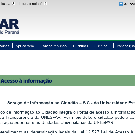
 a busca
3
Ir para o rodapé
4
ACESSI
torias
Apucarana
Campo Mourão
Curitiba I
Curitiba II
Paranaguá
Serviço de Informação ao Cidadão – SIC - da Universidade E
iço de Informação ao Cidadão integra o Portal de acesso à informação,
 da Transparência da UNESPAR. Por meio dele, o cidadão poderá a
stração Superior e as Unidades Universitárias da UNESPAR.
tendimento as determinação legais
da
Lei 12.527 Lei de Acesso à 