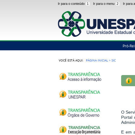
Ir para o conteúdo
1
Ir para o menu
2
Ir para
Pró-Rei
VOCÊ ESTÁ AQUI:
PÁGINA INICIAL
>
SIC
O Serv
Portal
Admini
E em a