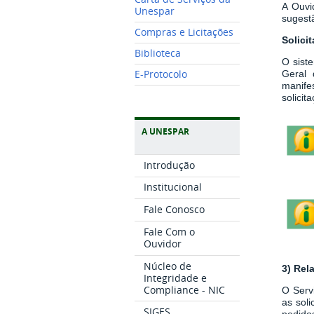
A Ouvi
Unespar
sugestã
Compras e Licitações
Solici
Biblioteca
O sist
E-Protocolo
Geral 
manife
solici
A UNESPAR
Introdução
Institucional
Fale Conosco
Fale Com o
Ouvidor
Núcleo de
3) Rel
Integridade e
Compliance - NIC
O Serv
as sol
SIGES
pedidos