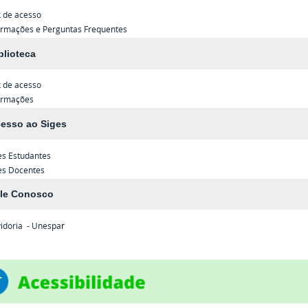
k de acesso
ormações e Perguntas Frequentes
blioteca
k de acesso
ormações
esso ao Siges
es
Estudantes
es
Docentes
le Conosco
idoria - Unespa
r