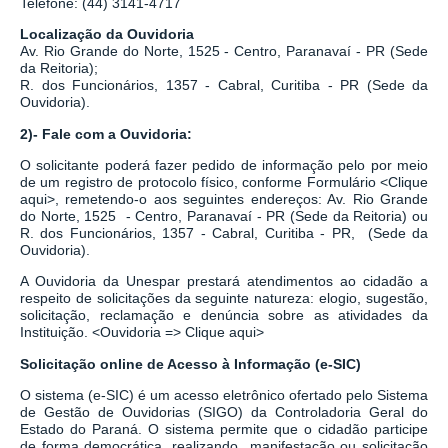
Telefone: (44) 3141-4717
Localização da Ouvidoria
Av. Rio Grande do Norte, 1525 - Centro, Paranavaí - PR (Sede
da Reitoria);
R. dos Funcionários, 1357 - Cabral, Curitiba - PR
(Sede da
Ouvidoria).
2)- Fale com a Ouvidoria:
O solicitante poderá fazer pedido de informação pelo por meio
de um registro de protocolo físico, conforme Formulário
<
Clique
aqui
>
, remetendo-o aos seguintes endereços: Av. Rio Grande
do Norte, 1525 - Centro, Paranavaí - PR (Sede da Reitoria) ou
R. dos Funcionários, 1357 - Cabral, Curitiba - PR,
(Sede da
Ouvidoria).
A Ouvidoria da Unespar prestará atendimentos ao cidadão a
respeito de solicitações da seguinte natureza: elogio, sugestão,
solicitação, reclamação e denúncia sobre as atividades da
Instituição.
<
Ouvidoria => Clique aqui
>
Solicitação online de Acesso à Informação (e-SIC)
O sistema
(
e-SIC
)
é um acesso eletrônico ofertado pelo Sistema
de Gestão de Ouvidorias (SIGO) da Controladoria Geral do
Estado do Paraná. O sistema permite que o cidadão participe
de forma democrática, realizando manifestação ou solicitação