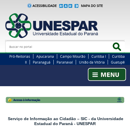
ACESSIBILIDADE
MAPA DO SITE
Busca
Bus
Pró-Reitorias
Apucarana
Campo Mourão
Curitiba I
Curitiba
II
Paranaguá
Paranavaí
União da Vitória
Guatupê
Serviço de Informação ao Cidadão – SIC - da Universidade
Estadual do Paraná - UNESPAR