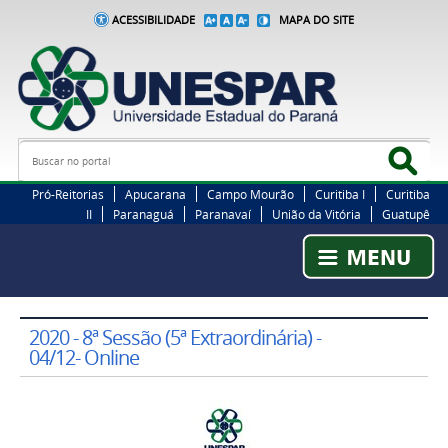
ACESSIBILIDADE
MAPA DO SITE
Busca
Bus
Pró-Reitorias
Apucarana
Campo Mourão
Curitiba I
Curitiba
II
Paranaguá
Paranavaí
União da Vitória
Guatupê
2020 - 8ª Sessão (5ª Extraordinária) -
04/12- Online