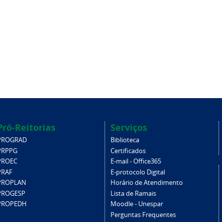
Pró-Reitorias
Serviços
PROGRAD
Biblioteca
PRPPG
Certificados
PROEC
E-mail - Office365
PRAF
E-protocolo Digital
PROPLAN
Horário de Atendimento
PROGESP
Lista de Ramais
PROPEDH
Moodle - Unespar
Perguntas Frequentes