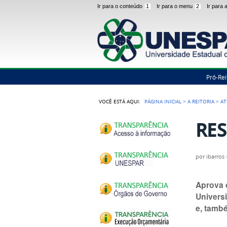
Ir para o conteúdo
1
Ir para o menu
2
Ir para
Pró-Rei
VOCÊ ESTÁ AQUI:
PÁGINA INICIAL
>
A REITORIA
>
AT
RES
por
ibarros
Aprova 
Univers
e, tamb