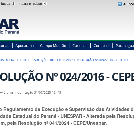
 a busca
3
Ir para o rodapé
4
ACESSI
torias
Apucarana
Campo Mourão
Curitiba I
Curitiba II
Paranaguá
OS OFICIAIS
>
CEPE
>
RESOLUÇÕES DO CEPE
>
2016
>
RESOLUÇÃO Nº 024/2016 - CEPE.PDF
OLUÇÃO Nº 024/2016 - CEPE
—
última modificação
31/07/2025 15h45
o Regulamento de Execução e Supervisão das Atividades 
idade Estadual do Paraná - UNESPAR - Alterada pela Resol
ém, pela Resolução nº 041/2024 - CEPE/Unespar.