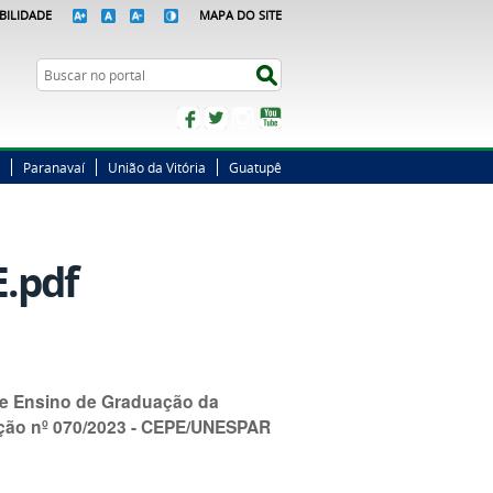
BILIDADE
MAPA DO SITE
Busca
Buscar no portal
Facebook
Twitter
Instagram
YouTube
Paranavaí
União da Vitória
Guatupê
.pdf
de Ensino de Graduação da
ução nº 070/2023 - CEPE/UNESPAR