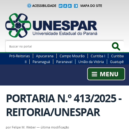
ACESSIBILIDADE
MAPA DO SITE
Busca
Bus
Pró-Reitorias
Apucarana
Campo Mourão
Curitiba I
Curitiba
II
Paranaguá
Paranavaí
União da Vitória
Guatupê
PORTARIA N.º 413/2025 -
REITORIA/UNESPAR
por
Felipe M. Weber
—
última modificação