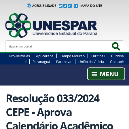
ACESSIBILIDADE
MAPA DO SITE
Busca
Bus
Pró-Reitorias
Apucarana
Campo Mourão
Curitiba I
Curitiba
II
Paranaguá
Paranavaí
União da Vitória
Guatupê
Resolução 033/2024
CEPE - Aprova
Calendário Acadêmico